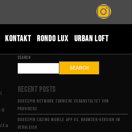
KONTAKT
RONDO LUX
URBAN LOFT
Search
SEARCH
Recent Posts
l
Dudespin Network Turniere veranstaltet von
Providers
19
Dudespin Casino Mobile App vs. Browser-Version im
alta
Vergleich