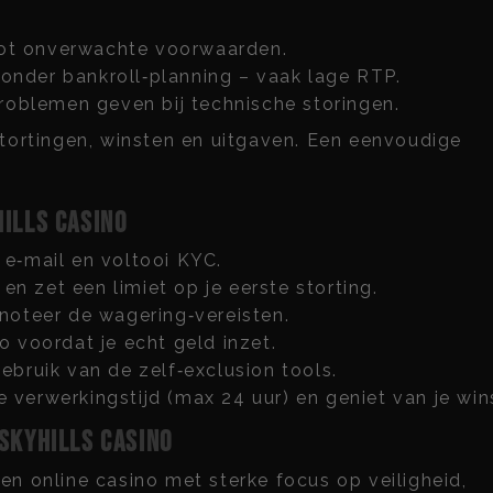
tot onverwachte voorwaarden.
onder bankroll‑planning – vaak lage RTP.
roblemen geven bij technische storingen.
 stortingen, winsten en uitgaven. Een eenvoudige
hills Casino
e e‑mail en voltooi KYC.
n zet een limiet op je eerste storting.
noteer de wagering‑vereisten.
o voordat je echt geld inzet.
ebruik van de zelf‑exclusion tools.
e verwerkingstijd (max 24 uur) en geniet van je win
 Skyhills Casino
en online casino met sterke focus op veiligheid,