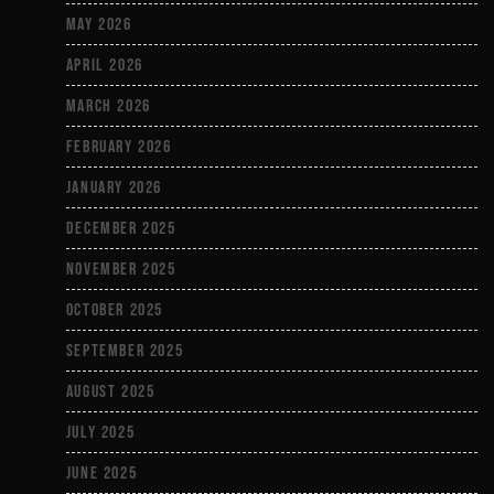
May 2026
April 2026
March 2026
February 2026
January 2026
December 2025
November 2025
October 2025
September 2025
August 2025
July 2025
n
June 2025