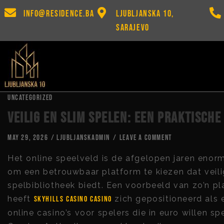
info@residence.ba
Ljubljanska 10,
Sarajevo
Uncategorized
Veilig en Slim Spelen: Een Praktisch
May 29, 2026
/
ljubljanskadmin
/
Leave a Comment
Het online speelveld is de afgelopen jaren enorm
om een betrouwbaar platform te kiezen dat veilig
spelbibliotheek biedt. Een voorbeeld van zo’n pla
heeft
zich gepositioneerd als 
SkyHills Casino casino
online casino’s voor spelers die in euro willen s