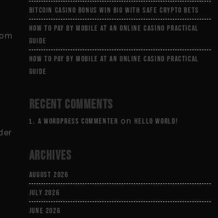
Bitcoin Casino Bonus Win Big with Safe Crypto Bets
How to Pay by Mobile at an Online Casino Practical
 om
Guide
How to Pay by Mobile at an Online Casino Practical
Guide
Recent Comments
on
A WordPress Commenter
Hello world!
der
Archives
August 2026
July 2026
June 2026