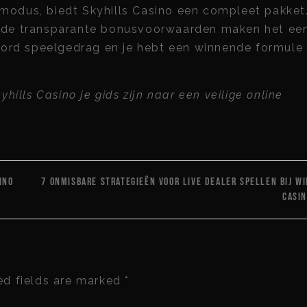
modus, biedt Skyhills Casino een compleet pakket
en de transparante bonusvoorwaarden maken het ee
ord speelgedrag en je hebt een winnende formule
hills Casino je gids zijn naar een veilige online
ino
7 Onmisbare Strategieën voor Live Dealer Spellen bij W
Casi
ed fields are marked
*