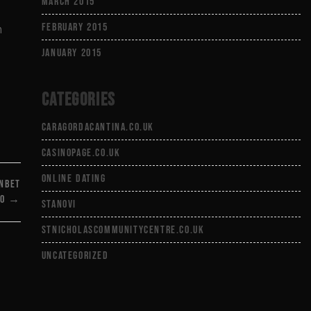
March 2015
.
February 2015
n
January 2015
Categories
caragordacantina.co.uk
casinopage.co.uk
Online Dating
inbet
no →
Stanovi
stnicholascommunitycentre.co.uk
Uncategorized