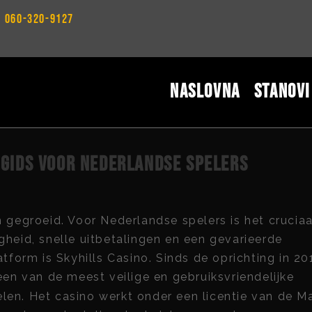
060-320-9127
NASLOVNA
STANOVI
e Gids voor Nederlandse Spelers
 gegroeid. Voor Nederlandse spelers is het cruciaa
heid, snelle uitbetalingen en een gevarieerde
tform is Skyhills Casino. Sinds de oprichting in 20
een van de meest veilige en gebruiksvriendelijke
pelen. Het casino werkt onder een licentie van de M