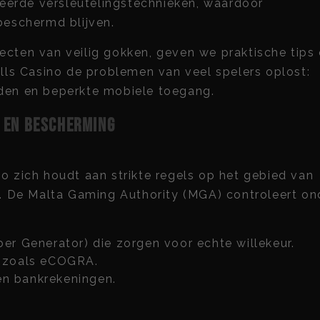
eerde versleutelingstechnieken, waardoor
beschermd blijven.
ecten van veilig gokken, geven we praktische tips
ills Casino de problemen van veel spelers oplost:
rden en beperkte mobiele toegang.
s en Bescherming
o zich houdt aan strikte regels op het gebied van
ng. De Malta Gaming Authority (MGA) controleert on
 Generator) die zorgen voor echte willekeur.
s zoals eCOGRA.
en bankrekeningen.