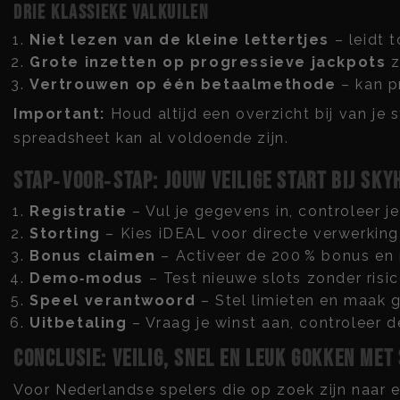
Drie klassieke valkuilen
Niet lezen van de kleine lettertjes
– leidt 
Grote inzetten op progressieve jackpots
z
Vertrouwen op één betaalmethode
– kan p
Important:
Houd altijd een overzicht bij van je
spreadsheet kan al voldoende zijn.
Stap‑voor‑Stap: Jouw Veilige Start bij Sky
Registratie
– Vul je gegevens in, controleer j
Storting
– Kies iDEAL voor directe verwerking e
Bonus claimen
– Activeer de 200 % bonus en 
Demo‑modus
– Test nieuwe slots zonder risic
Speel verantwoord
– Stel limieten en maak g
Uitbetaling
– Vraag je winst aan, controleer d
Conclusie: Veilig, Snel en Leuk Gokken met
Voor Nederlandse spelers die op zoek zijn naar e