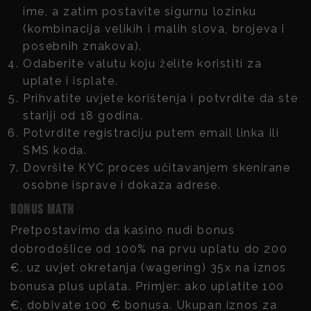
ime, a zatim postavite sigurnu lozinku
(kombinacija velikih i malih slova, brojeva i
posebnih znakova).
Odaberite valutu koju želite koristiti za
uplate i isplate.
Prihvatite uvjete korištenja i potvrdite da ste
stariji od 18 godina.
Potvrdite registraciju putem email linka ili
SMS koda.
Dovršite KYC proces učitavanjem skenirane
osobne isprave i dokaza adrese.
Bonus Math
Pretpostavimo da kasino nudi bonus
dobrodošlice od 100% na prvu uplatu do 200
€, uz uvjet okretanja (wagering) 35x na iznos
bonusa plus uplata. Primjer: ako uplatite 100
€, dobivate 100 € bonusa. Ukupan iznos za