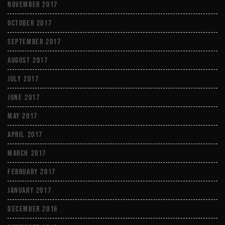
November 2017
October 2017
September 2017
August 2017
July 2017
June 2017
May 2017
April 2017
March 2017
February 2017
January 2017
December 2016