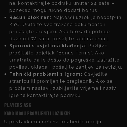
ne, kontaktirajte podršku unutar 24 sata –
ponekad mogu ručno dodati bonus.
Račun blokiran:
Najčešći uzrok je nepotpun
KYC. Učitajte sve tražene dokumente i
pričekajte provjeru. Ako blokada potraje
duže od 72 sata, pošaljite upit na email.
Sporovi s uvjetima klađenja:
Pažljivo
pročitajte odjeljak “Bonus Terms”. Ako
smatrate da je došlo do pogreške, zatražite
povijest oklada i pošaljite zahtjev za reviziju.
Tehnički problemi s igrom:
Osvježite
stranicu ili promijenite preglednik. Ako se
problem nastavi, zabilježite vrijeme i naziv
igre te kontaktirajte podršku.
Players Ask
Kako mogu promijeniti lozinku?
U postavkama računa odaberite opciju