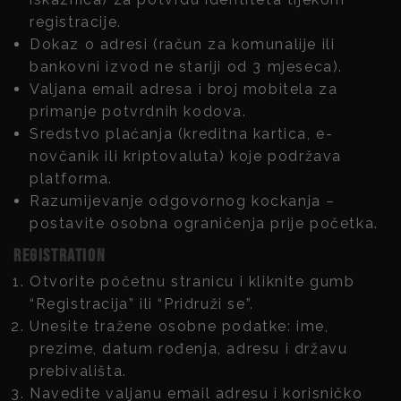
registracije.
Dokaz o adresi (račun za komunalije ili
bankovni izvod ne stariji od 3 mjeseca).
Valjana email adresa i broj mobitela za
primanje potvrdnih kodova.
Sredstvo plaćanja (kreditna kartica, e-
novčanik ili kriptovaluta) koje podržava
platforma.
Razumijevanje odgovornog kockanja –
postavite osobna ograničenja prije početka.
Registration
Otvorite početnu stranicu i kliknite gumb
“Registracija” ili “Pridruži se”.
Unesite tražene osobne podatke: ime,
prezime, datum rođenja, adresu i državu
prebivališta.
Navedite valjanu email adresu i korisničko