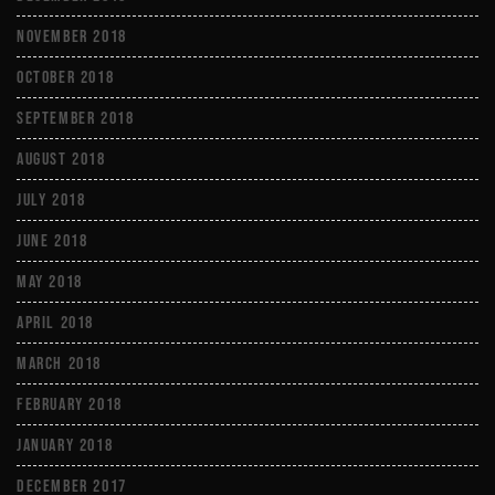
November 2018
October 2018
September 2018
August 2018
July 2018
June 2018
May 2018
April 2018
March 2018
February 2018
January 2018
December 2017