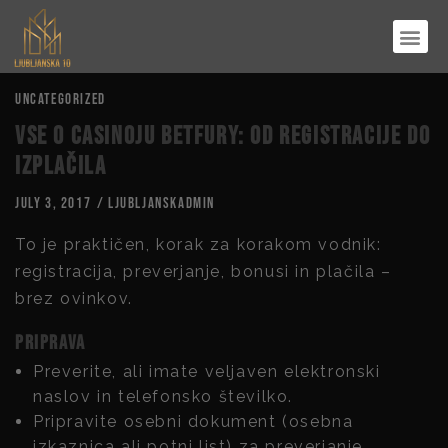
RONDO LUX
URBAN LOF
Uncategorized
Vse o casinoju betfury: od registracije do
izplačila
July 3, 2017
/
ljubljanskadmin
To je praktičen, korak za korakom vodnik:
registracija, preverjanje, bonusi in plačila –
brez ovinkov.
Priprava
Preverite, ali imate veljaven elektronski
naslov in telefonsko številko.
Pripravite osebni dokument (osebna
izkaznica ali potni list) za preverjanje.