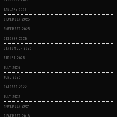
February 2026
January 2026
December 2025
November 2025
October 2025
September 2025
August 2025
July 2025
June 2025
October 2022
July 2022
November 2021
December 2018