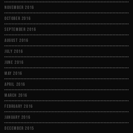
November 2016
October 2016
September 2016
August 2016
July 2016
June 2016
May 2016
April 2016
March 2016
February 2016
January 2016
December 2015