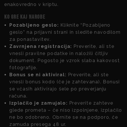
enakovredno v kriptu.
Ko gre kaj narobe
Pozabljeno geslo:
Kliknite “Pozabljeno
geslo” na prijavni strani in sledite navodilom
za ponastavitev.
Zavrnjena registracija:
Preverite, ali ste
vnesli pravilne podatke in naložili čitljiv
dokument. Pogosto je vzrok slaba kakovost
fotografije.
Bonus se ni aktiviral:
Preverite, ali ste
vnesli bonus kodo (če je zahtevana). Bonusi
se včasih aktivirajo šele po preverjanju
računa.
Izplačilo je zamujalo:
Preverite zahteve
glede prometa – če niso izpolnjene, izplačilo
ne bo odobreno. Obrnite se na podporo, če
zamuda presega 48 ur.