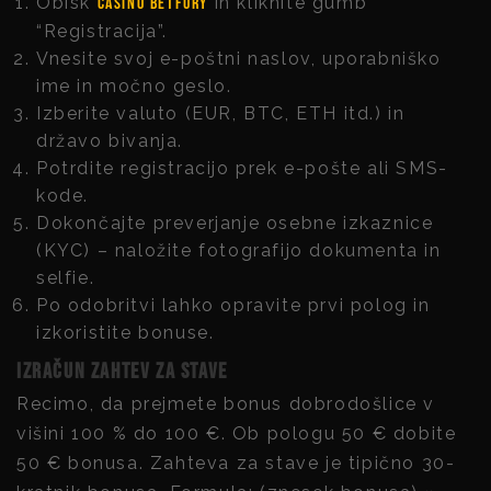
Obisk
in kliknite gumb
Casino betfury
“Registracija”.
Vnesite svoj e-poštni naslov, uporabniško
ime in močno geslo.
Izberite valuto (EUR, BTC, ETH itd.) in
državo bivanja.
Potrdite registracijo prek e-pošte ali SMS-
kode.
Dokončajte preverjanje osebne izkaznice
(KYC) – naložite fotografijo dokumenta in
selfie.
Po odobritvi lahko opravite prvi polog in
izkoristite bonuse.
Izračun zahtev za stave
Recimo, da prejmete bonus dobrodošlice v
višini 100 % do 100 €. Ob pologu 50 € dobite
50 € bonusa. Zahteva za stave je tipično 30-