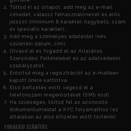
Töltsd ki az űrlapot: add meg az e-mail
címedet, válassz felhasználónevet és erős
jelszót (minimum 8 karakter, nagybetű, szám
és speciális karakter).
Add meg a személyes adataidat (név,
születési dátum, cím).
Olvasd el és fogadd el az Általános
Szerződési Feltételeket és az adatvédelmi
szabályzatot.
Erősítsd meg a regisztrációt az e-mailben
kapott linkre kattintva.
Első befizetés előtt végezd el a
telefonszám megerősítését (SMS kód).
Ha szükséges, töltsd fel az azonosító
dokumentumaidat a KYC folyamathoz (ez
általában az első kifizetés előtt történik).
Fogadási számítás