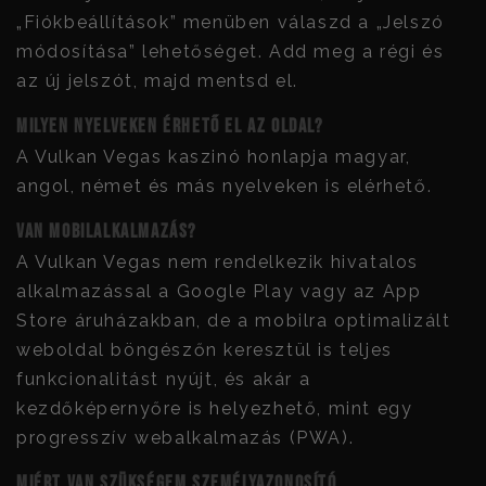
„Fiókbeállítások” menüben válaszd a „Jelszó
módosítása” lehetőséget. Add meg a régi és
az új jelszót, majd mentsd el.
Milyen nyelveken érhető el az oldal?
A Vulkan Vegas kaszinó honlapja magyar,
angol, német és más nyelveken is elérhető.
Van mobilalkalmazás?
A Vulkan Vegas nem rendelkezik hivatalos
alkalmazással a Google Play vagy az App
Store áruházakban, de a mobilra optimalizált
weboldal böngészőn keresztül is teljes
funkcionalitást nyújt, és akár a
kezdőképernyőre is helyezhető, mint egy
progresszív webalkalmazás (PWA).
Miért van szükségem személyazonosító