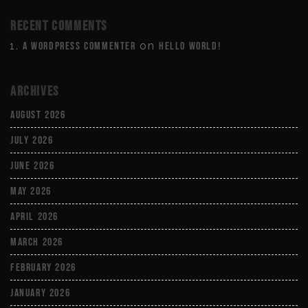
Recent Comments
on
A WordPress Commenter
Hello world!
Archives
August 2026
July 2026
June 2026
May 2026
April 2026
March 2026
February 2026
January 2026