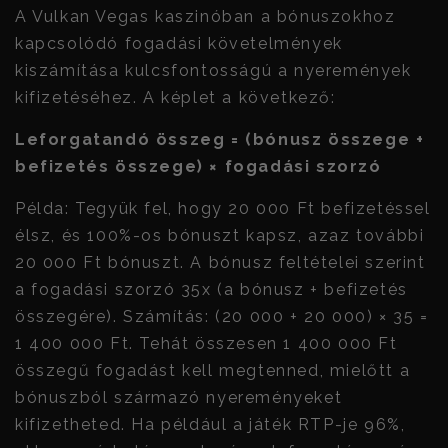
A Vulkan Vegas kaszinóban a bónuszokhoz
kapcsolódó fogadási követelmények
kiszámítása kulcsfontosságú a nyeremények
kifizetéséhez. A képlet a következő:
Leforgatandó összeg = (bónusz összege +
befizetés összege) × fogadási szorzó
Példa: Tegyük fel, hogy 20 000 Ft befizetéssel
élsz, és 100%-os bónuszt kapsz, azaz további
20 000 Ft bónuszt. A bónusz feltételei szerint
a fogadási szorzó 35x (a bónusz + befizetés
összegére). Számítás: (20 000 + 20 000) × 35 =
1 400 000 Ft. Tehát összesen 1 400 000 Ft
összegű fogadást kell megtenned, mielőtt a
bónuszból származó nyereményeket
kifizetheted. Ha például a játék RTP-je 96%,