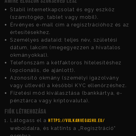
Amire először szükséged lesz
Stabil internetkapcsolat és egy eszköz
(számítógép, tablet vagy mobil).
Érvényes e-mail cím a regisztrációhoz és az
értesítésekhez.
Személyes adataid: teljes név, születési
dátum, lakcím (megegyezzen a hivatalos
okmányokkal).
Telefonszám a kétfaktoros hitelesítéshez
(opcionális, de ajánlott).
Azonosító okmány (személyi igazolvány
vagy útlevél) a későbbi KYC ellenőrzéshez.
Fizetési mód kiválasztása (bankkártya, e-
pénztárca vagy kriptovaluta).
Fiók létrehozása
Látogass el a
https://vulkanvegashu.eu/
weboldalra, és kattints a „Regisztráció”
gombra.