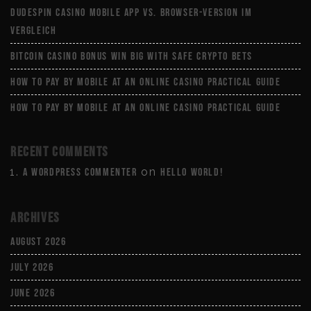
Dudespin Casino Mobile App vs. Browser-Version im
Vergleich
Bitcoin Casino Bonus Win Big with Safe Crypto Bets
How to Pay by Mobile at an Online Casino Practical Guide
How to Pay by Mobile at an Online Casino Practical Guide
Recent Comments
on
A WordPress Commenter
Hello world!
Archives
August 2026
July 2026
June 2026