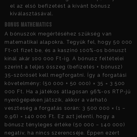
el az első befizetést a kívánt bónusz
kiválasztásával.
Bonus Mathematics
A bónuszok megértéséhez szükség van
matematikai alapokra. Tegyük fel, hogy 50 000
Ft-ot fizet be, és a kaszinó 100%-os bónuszt
kínál akár 100 000 Ft-ig. A bónusz feltételei
szerint a teljes összeg (befizetés + bónusz)
35-szörösét kell megforgatni. Így a forgatási
követelmény: (50 000 + 50 000) × 35 = 3 500
000 Ft. Ha a játékos átlagosan 96%-os RTP-jű
nyerőgépeken játszik, akkor a várható
veszteség a forgatás során: 3 500 000 × (1 –
0,96) = 140 000 Ft. Ez azt jelenti, hogy a
bónusz tényleges értéke (50 000 – 140 000)
negatív, ha nincs szerencséje. Éppen ezért