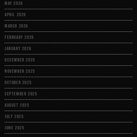
May 2026
April 2026
March 2026
February 2026
January 2026
December 2025
November 2025
October 2025
September 2025
August 2025
July 2025
June 2025