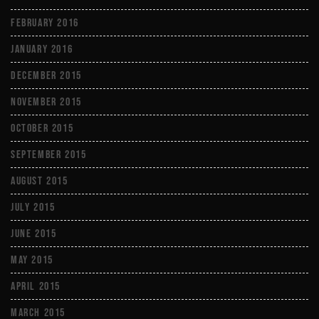
February 2016
January 2016
December 2015
November 2015
October 2015
September 2015
August 2015
July 2015
June 2015
May 2015
April 2015
March 2015