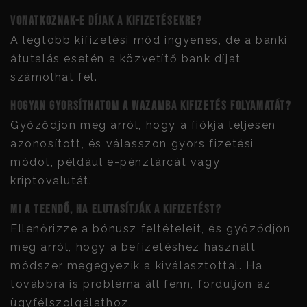
Vonatkoznak-e díjak a kifizetésekre?
A legtöbb kifizetési mód ingyenes, de a banki
átutalás esetén a közvetítő bank díjat
számolhat fel.
Hogyan gyorsíthatom a wazamba kifizetés folyamatát?
Győződjön meg arról, hogy a fiókja teljesen
azonosított, és válasszon gyors fizetési
módot, például e-pénztárcát vagy
kriptovalutát.
Mi a teendő, ha elutasítják a kifizetést?
Ellenőrizze a bónusz feltételeit, és győződjön
meg arról, hogy a befizetéshez használt
módszer megegyezik a kiválasztottal. Ha
továbbra is probléma áll fenn, forduljon az
ügyfélszolgálathoz.