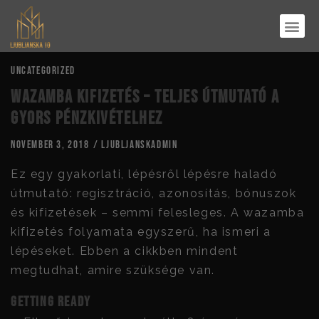
RONDO LUX
URBAN LOF
Uncategorized
Wazamba kifizetés – Teljes útmutató a
gyors pénzkivételhez
November 3, 2018
/
ljubljanskadmin
Ez egy gyakorlati, lépésről lépésre haladó
útmutató: regisztráció, azonosítás, bónuszok
és kifizetések – semmi felesleges. A wazamba
kifizetés folyamata egyszerű, ha ismeri a
lépéseket. Ebben a cikkben mindent
megtudhat, amire szüksége van.
Getting Ready