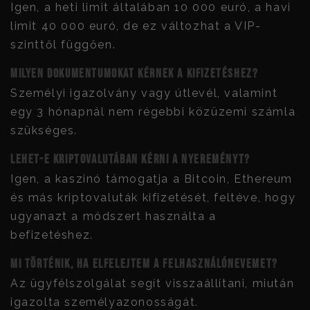
Igen, a heti limit általában 10 000 euró, a havi
limit 40 000 euró, de ez változhat a VIP-
szinttől függően.
Milyen dokumentumokat kérnek a kifizetéshez?
Személyi igazolvány vagy útlevél, valamint
egy 3 hónapnál nem régebbi közüzemi számla
szükséges.
Lehet-e kriptovalutában kérni a nyereményt?
Igen, a kaszinó támogatja a Bitcoin, Ethereum
és más kriptovaluták kifizetését, feltéve, hogy
ugyanazt a módszert használta a
befizetéshez.
Mi történik, ha elfelejtem a felhasználónevemet?
Az ügyfélszolgálat segít visszaállítani, miután
igazolta személyazonosságát.