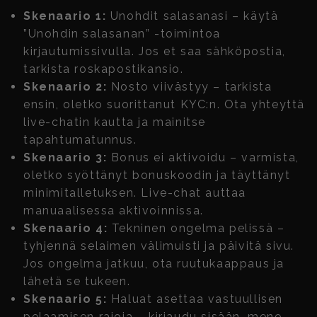
Skenaario 1:
Unohdit salasanasi – käytä
”Unohdin salasanan” -toimintoa
kirjautumissivulla. Jos et saa sähköpostia,
tarkista roskapostikansio.
Skenaario 2:
Nosto viivästyy – tarkista
ensin, oletko suorittanut KYC:n. Ota yhteyttä
live-chatin kautta ja mainitse
tapahtumatunnus.
Skenaario 3:
Bonus ei aktivoidu – varmista,
oletko syöttänyt bonuskoodin ja täyttänyt
minimitalletuksen. Live-chat auttaa
manuaalisessa aktivoinnissa.
Skenaario 4:
Tekninen ongelma pelissä –
tyhjennä selaimen välimuisti ja päivitä sivu.
Jos ongelma jatkuu, ota ruutukaappaus ja
lähetä se tukeen.
Skenaario 5:
Haluat asettaa vastuullisen
pelaamisen rajoja – kirjaudu sisään, mene