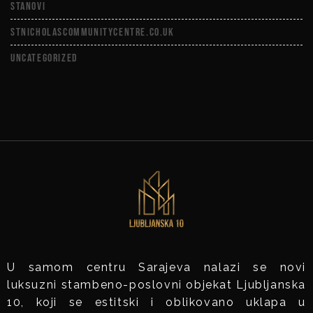
Stanovi
stnicholascommunitycentre.co.uk
Uncategorized
U samom centru Sarajeva nalazi se novi
luksuzni stambeno-poslovni objekat Ljubljanska
10, koji se estitski i oblikovano uklapa u