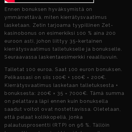
Ennen bonuksen hyväksymistä on
ymmärrettävä, miten kierrätysvaatimus
lasketaan. Zetin tarjoama tyypillinen Zet-
kasinobonus on esimerkiksi 100 % aina 200
euroon asti, johon liittyy 35-kertainen
kierrätysvaatimus talletukselle ja bonukselle.
Seuraavassa laskentaesimerkki reaaliluvuin.
Talletat 100 euroa. Saat 100 euron bonuksen.
Pelikassasi on siis 100€ + 100€ = 200€.
Kierrätysvaatimus lasketaan talletuksesta +
bonuksesta: 200€ × 35 = 7000€. Tämä summa
on pelattava läpi ennen kuin bonuksella
saadut voitot ovat nostettavissa. Oletetaan,
että pelaat kolikkopeliä, jonka
palautusprosentti (RTP) on 96 %. Tällöin