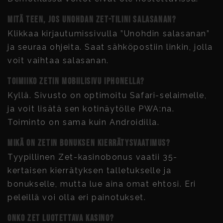
Mitä teen, jos unohdan Zet-tilini salasanan?
Klikkaa kirjautumissivulla ”Unohdin salasanan”
ja seuraa ohjeita. Saat sähköpostiin linkin, jolla
voit vaihtaa salasanan.
Toimiiko Zetin mobiilisivu iPhonella?
Kyllä. Sivusto on optimoitu Safari-selaimelle,
ja voit lisätä sen kotinäytölle PWA:na.
Toiminto on sama kuin Androidilla.
Mikä on Zetin bonuksen kierrätysvaatimus?
Tyypillinen Zet-kasinobonus vaatii 35-
kertaisen kierrätyksen talletukselle ja
bonukselle, mutta lue aina omat ehtosi. Eri
peleillä voi olla eri painotukset.
Onko Zet luotettava kasino?