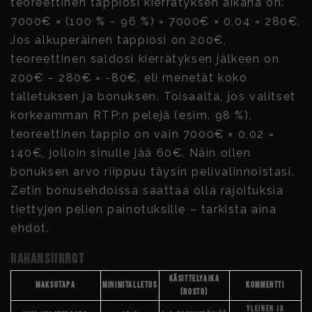
teoreettinen tappiosi kierrätyksen aikana on:
7000€ × (100 % – 96 %) = 7000€ × 0,04 = 280€.
Jos alkuperäinen tappiosi on 200€,
teoreettinen saldosi kierrätyksen jälkeen on
200€ – 280€ = -80€, eli menetät koko
talletuksen ja bonuksen. Toisaalta, jos valitset
korkeamman RTP:n pelejä (esim. 98 %),
teoreettinen tappio on vain 7000€ × 0,02 =
140€, jolloin sinulle jää 60€. Näin ollen
bonuksen arvo riippuu täysin pelivalinnoistasi.
Zetin bonusehdoissa saattaa olla rajoituksia
tiettyjen pelien painotuksille – tarkista aina
ehdot.
Rahansiirrot
Käsittelyaika
Maksutapa
Minimitalletus
Kommentti
(nosto)
Yleinen ja