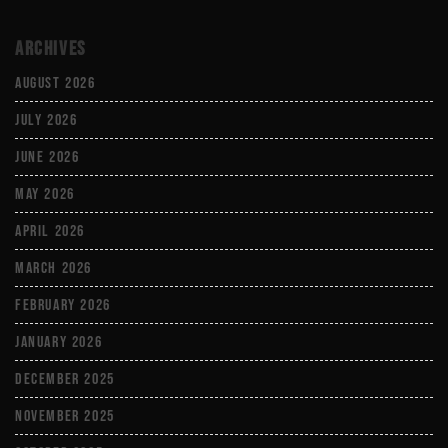
Archives
August 2026
July 2026
June 2026
May 2026
April 2026
March 2026
February 2026
January 2026
December 2025
November 2025