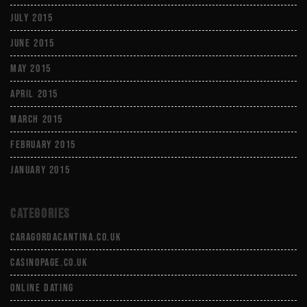
July 2015
June 2015
May 2015
April 2015
March 2015
February 2015
January 2015
Categories
caragordacantina.co.uk
casinopage.co.uk
Online Dating