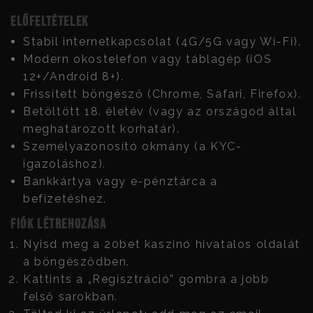
Előfeltételek
Stabil internetkapcsolat (4G/5G vagy Wi-Fi).
Modern okostelefon vagy táblagép (iOS
12+/Android 8+).
Frissített böngésző (Chrome, Safari, Firefox).
Betöltött 18. életév (vagy az országod által
meghatározott korhatár).
Személyazonosító okmány (a KYC-
igazoláshoz).
Bankkártya vagy e-pénztárca a
befizetéshez.
Fiók létrehozása
Nyisd meg a 20bet kaszinó hivatalos oldalát
a böngésződben.
Kattints a „Regisztráció” gombra a jobb
felső sarokban.