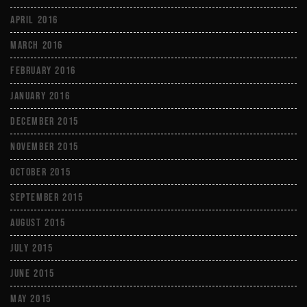
April 2016
March 2016
February 2016
January 2016
December 2015
November 2015
October 2015
September 2015
August 2015
July 2015
June 2015
May 2015