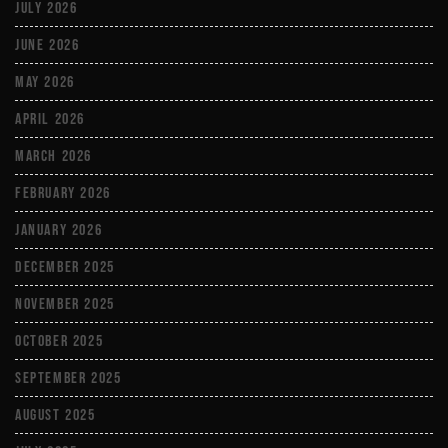
July 2026
June 2026
May 2026
April 2026
March 2026
February 2026
January 2026
December 2025
November 2025
October 2025
September 2025
August 2025