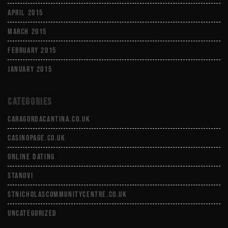
April 2015
March 2015
February 2015
January 2015
Categories
caragordacantina.co.uk
casinopage.co.uk
Online Dating
Stanovi
stnicholascommunitycentre.co.uk
Uncategorized