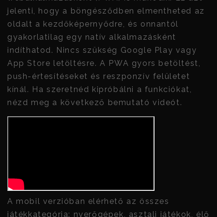
jelenti, hogy a böngésződben elmentheted az
oldalt a kezdőképernyődre, és onnantól
gyakorlatilag egy natív alkalmazásként
indíthatod. Nincs szükség Google Play vagy
App Store letöltésre. A PWA gyors betöltést,
push-értesítéseket és reszponzív felületet
kínál. Ha szeretnéd kipróbálni a funkciókat,
nézd meg a következő bemutató videót.
A mobil verzióban elérhető az összes
játékkategória: nyerőgépek, asztali játékok, élő