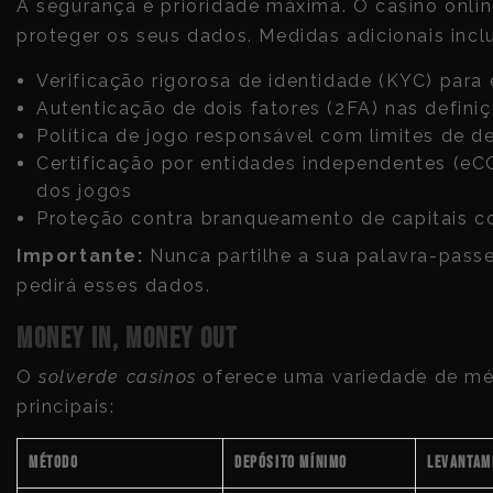
A segurança é prioridade máxima. O casino onlin
proteger os seus dados. Medidas adicionais incl
Verificação rigorosa de identidade (KYC) para 
Autenticação de dois fatores (2FA) nas defini
Política de jogo responsável com limites de 
Certificação por entidades independentes (eC
dos jogos
Proteção contra branqueamento de capitais c
Importante:
Nunca partilhe a sua palavra-passe
pedirá esses dados.
Money In, Money Out
O
solverde casinos
oferece uma variedade de mé
principais:
Método
Depósito Mínimo
Levantam