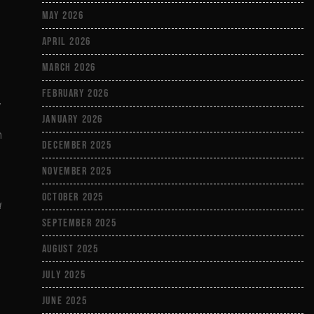
May 2026
o
April 2026
March 2026
February 2026
,
January 2026
m
December 2025
November 2025
October 2025
a
September 2025
August 2025
July 2025
June 2025