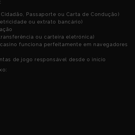
:
e Cidadão, Passaporte ou Carta de Condução)
tricidade ou extrato bancário)
cação
ansferência ou carteira eletrónica)
 o casino funciona perfeitamente em navegadores
entas de jogo responsável desde o início
xo: