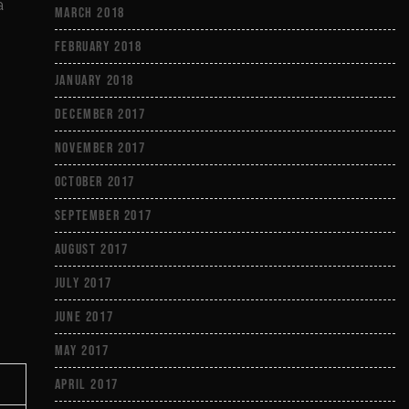
a
March 2018
February 2018
January 2018
December 2017
November 2017
October 2017
September 2017
August 2017
July 2017
June 2017
May 2017
April 2017