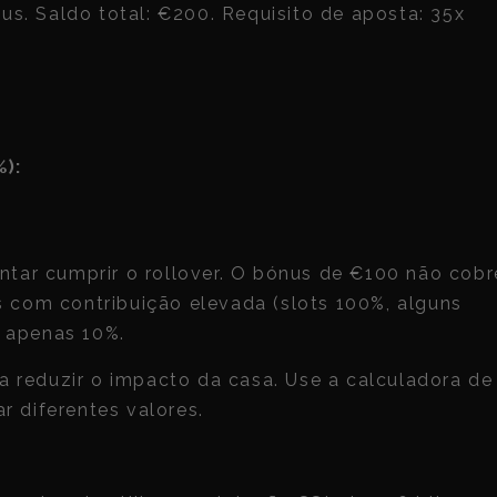
s. Saldo total: €200. Requisito de aposta: 35x
):
entar cumprir o rollover. O bónus de €100 não cobr
s com contribuição elevada (slots 100%, alguns
 apenas 10%.
 reduzir o impacto da casa. Use a calculadora de
r diferentes valores.