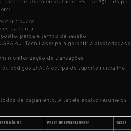
e solverde utiliza encriptação SSL de 256 bits par
uem:
evitar fraudes
ções da conta
depósito, perda e tempo de sessão
OGRA ou iTech Labs) para garantir a aleatoriedade
om monitorização de transações
 ou códigos 2FA. A equipa de suporte nunca lhe
todos de pagamento. A tabela abaixo resume os
ento Mínimo
Prazo de Levantamento
Taxas