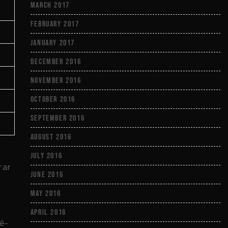
March 2017
February 2017
January 2017
December 2016
November 2016
October 2016
September 2016
August 2016
July 2016
rar
June 2016
May 2016
April 2016
ê-