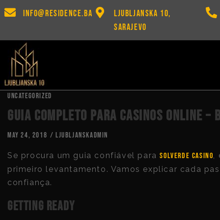
info@residence.ba
Ljubljanska 10,
Sarajevo
Uncategorized
Guia completo para casinos online –
May 24, 2018
/
ljubljanskadmin
Se procura um guia confiável para
,
Solverde casino
primeiro levantamento. Vamos explicar cada pa
confiança.
Getting Ready