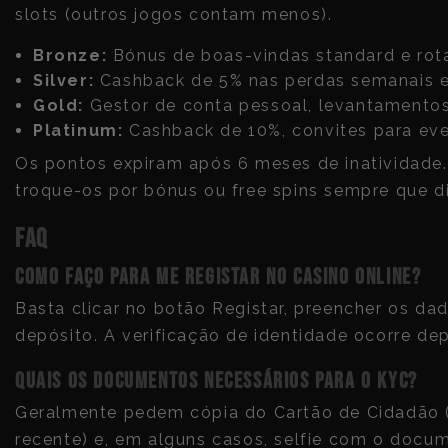
slots (outros jogos contam menos).
Bronze:
Bónus de boas-vindas standard e rota
Silver:
Cashback de 5% nas perdas semanais e 
Gold:
Gestor de conta pessoal, levantamentos 
Platinum:
Cashback de 10%, convites para even
Os pontos expiram após 6 meses de inatividade.
troque-os por bónus ou free spins sempre que di
FAQ
Como faço para me registar no casino online?
Basta clicar no botão Registar, preencher os dad
depósito. A verificação de identidade ocorre dep
Quais os documentos necessários para o KYC?
Geralmente pedem cópia do Cartão de Cidadão (
recente) e, em alguns casos, selfie com o docu