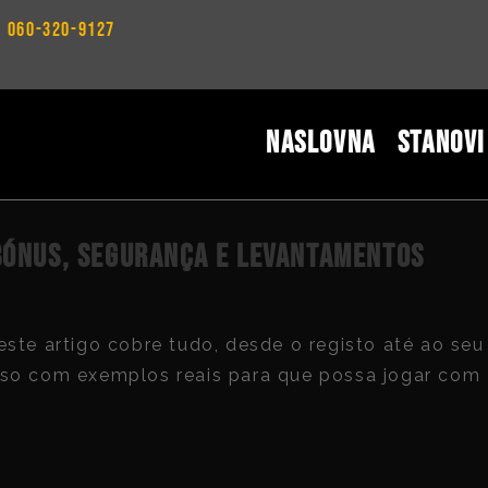
060-320-9127
NASLOVNA
STANOVI
 bónus, segurança e levantamentos
 este artigo cobre tudo, desde o registo até ao seu
sso com exemplos reais para que possa jogar com