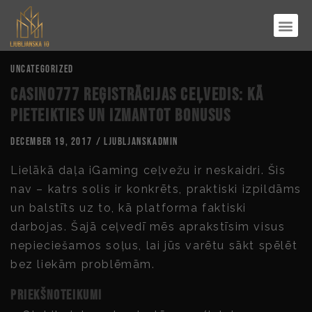
RONDO LUX
URBAN LOF
Uncategorized
Casino777 reģistrācijas ceļvedis: kā
pieteikties un izmantot bonusus
December 19, 2017
/
ljubljanskadmin
Lielākā daļa iGaming ceļvežu ir neskaidri. Šis
nav – katrs solis ir konkrēts, praktiski izpildāms
un balstīts uz to, kā platforma faktiski
darbojas. Šajā ceļvedī mēs aprakstīsim visus
nepieciešamos soļus, lai jūs varētu sākt spēlēt
bez liekām problēmām.
Priekšnoteikumi