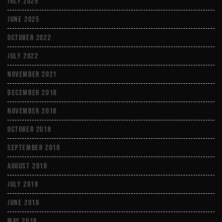
July 2025
June 2025
October 2022
July 2022
November 2021
December 2018
November 2018
October 2018
September 2018
August 2018
July 2018
June 2018
May 2018