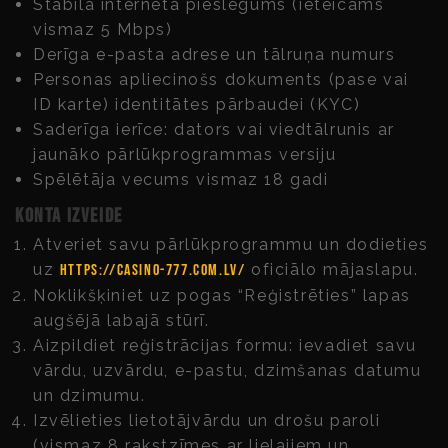
Stabila interneta pieslēgums (ieteicams
vismaz 5 Mbps)
Derīga e-pasta adrese un tālruņa numurs
Personas apliecinošs dokuments (pase vai
ID karte) identitātes pārbaudei (KYC)
Saderīga ierīce: dators vai viedtālrunis ar
jaunāko pārlūkprogrammas versiju
Spēlētāja vecums vismaz 18 gadi
Konta izveide
Atveriet savu pārlūkprogrammu un dodieties
uz
oficiālo mājaslapu.
https://casino-777.com.lv/
Noklikšķiniet uz pogas “Reģistrēties” lapas
augšējā labajā stūrī.
Aizpildiet reģistrācijas formu: ievadiet savu
vārdu, uzvārdu, e-pastu, dzimšanas datumu
un dzimumu.
Izvēlieties lietotājvārdu un drošu paroli
(vismaz 8 rakstzīmes ar lielajiem un