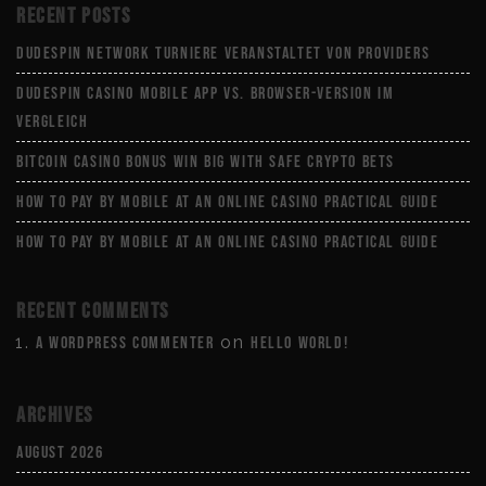
Recent Posts
Dudespin Network Turniere veranstaltet von Providers
Dudespin Casino Mobile App vs. Browser-Version im
Vergleich
Bitcoin Casino Bonus Win Big with Safe Crypto Bets
How to Pay by Mobile at an Online Casino Practical Guide
How to Pay by Mobile at an Online Casino Practical Guide
Recent Comments
on
A WordPress Commenter
Hello world!
Archives
August 2026