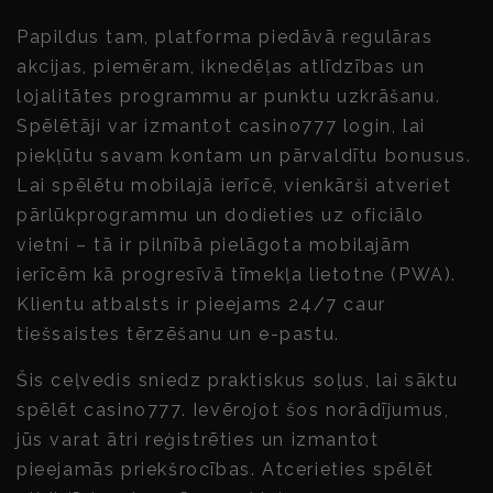
Papildus tam, platforma piedāvā regulāras
akcijas, piemēram, iknedēļas atlīdzības un
lojalitātes programmu ar punktu uzkrāšanu.
Spēlētāji var izmantot casino777 login, lai
piekļūtu savam kontam un pārvaldītu bonusus.
Lai spēlētu mobilajā ierīcē, vienkārši atveriet
pārlūkprogrammu un dodieties uz oficiālo
vietni – tā ir pilnībā pielāgota mobilajām
ierīcēm kā progresīvā tīmekļa lietotne (PWA).
Klientu atbalsts ir pieejams 24/7 caur
tiešsaistes tērzēšanu un e-pastu.
Šis ceļvedis sniedz praktiskus soļus, lai sāktu
spēlēt casino777. Ievērojot šos norādījumus,
jūs varat ātri reģistrēties un izmantot
pieejamās priekšrocības. Atcerieties spēlēt