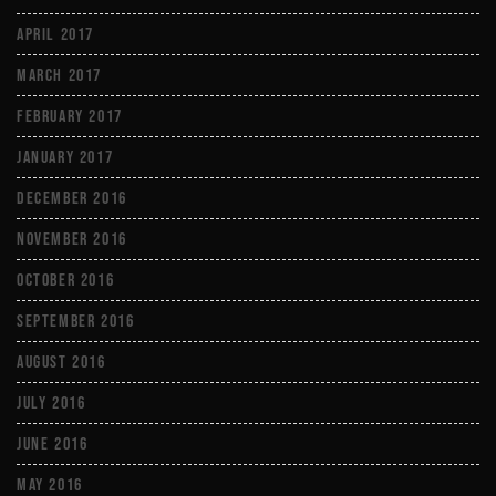
April 2017
March 2017
February 2017
January 2017
December 2016
November 2016
October 2016
September 2016
August 2016
July 2016
June 2016
May 2016