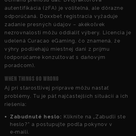
autentifikácia (2FA) je voliteľná, ale dôrazne
odporúčaná. Doxxbet registracia vyžaduje
zadanie presných údajov – akékoľvek
nezrovnalosti môžu oddialiť výbery. Licencia je
udelená Curacao eGaming, čo znamená, že
výhry podliehajú miestnej dani z príjmu
(odporúčame konzultovať s daňovým
poradcom).
When Things Go Wrong
Aj pri starostlivej príprave môžu nastať
problémy. Tu je päť najčastejších situácií a ich
riešenia:
Zabudnuté heslo:
Kliknite na „Zabudli ste
heslo?” a postupujte podľa pokynov v
e‑maili.