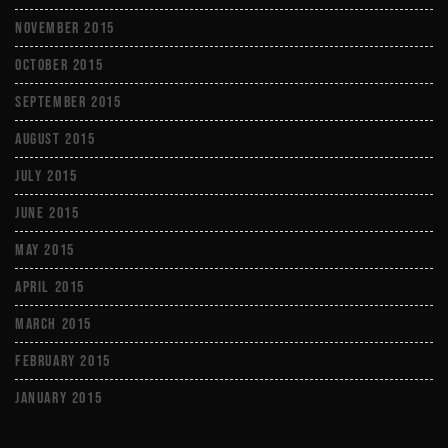
November 2015
October 2015
September 2015
August 2015
July 2015
June 2015
May 2015
April 2015
March 2015
February 2015
January 2015