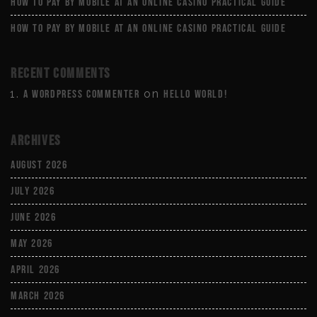
How to Pay by Mobile at an Online Casino Practical Guide
How to Pay by Mobile at an Online Casino Practical Guide
Recent Comments
on
A WordPress Commenter
Hello world!
Archives
August 2026
July 2026
June 2026
May 2026
April 2026
March 2026