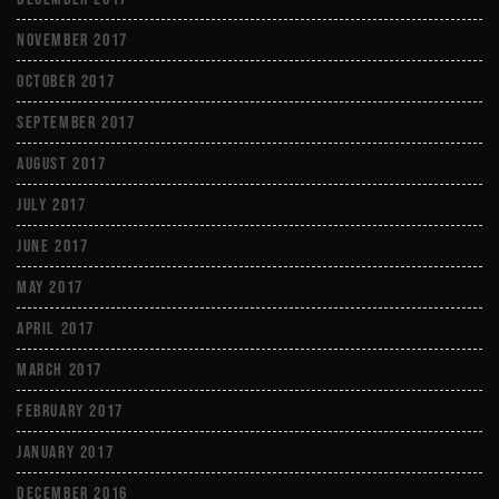
November 2017
October 2017
September 2017
August 2017
July 2017
June 2017
May 2017
April 2017
March 2017
February 2017
January 2017
December 2016