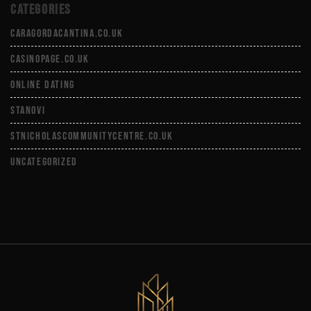
Categories
caragordacantina.co.uk
casinopage.co.uk
Online Dating
Stanovi
stnicholascommunitycentre.co.uk
Uncategorized