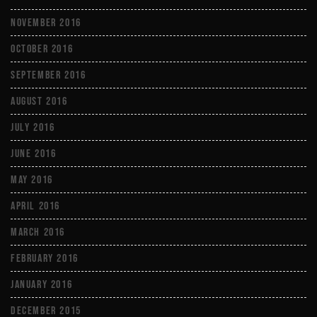
November 2016
October 2016
September 2016
August 2016
July 2016
June 2016
May 2016
April 2016
March 2016
February 2016
January 2016
December 2015