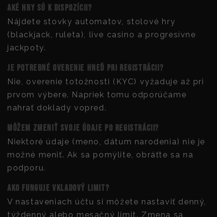
Aké hry sú k dispozícii?
Nájdete stovky automatov, stolové hry
(blackjack, ruleta), live casino a progresívne
jackpoty.
Je potrebné overenie hneď pri registrácii?
Nie, overenie totožnosti (KYC) vyžaduje až pri
prvom výbere. Napriek tomu odporúčame
nahrať doklady vopred.
Môžem zmeniť svoje údaje po registrácii?
Niektoré údaje (meno, dátum narodenia) nie je
možné meniť. Ak sa pomýlite, obráťte sa na
podporu.
Ako funguje vkladový limit?
V nastaveniach účtu si môžete nastaviť denný,
týždenný alebo mesačný limit. Zmena sa