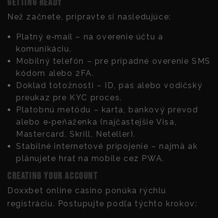
Getting Ready
Než začnete, pripravte si nasledujúce:
Platný e‑mail – na overenie účtu a
komunikáciu.
Mobilný telefón – pre prípadné overenie SMS
kódom alebo 2FA.
Doklad totožnosti – ID, pas alebo vodičský
preukaz pre KYC proces.
Platobnú metódu – karta, bankový prevod
alebo e‑peňaženka (najčastejšie Visa,
Mastercard, Skrill, Neteller).
Stabilné internetové pripojenie – najmä ak
plánujete hrať na mobile cez PWA.
Creating Your Account
Doxxbet online casino ponúka rýchlu
registráciu. Postupujte podľa týchto krokov: