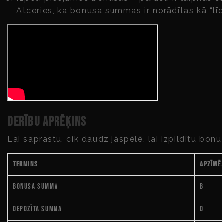
Atceries, ka bonusa summas ir norādītas kā “līd
Derību aprēķins
Lai saprastu, cik daudz jāspēlē, lai izpildītu b
Termins
Apzīmē
Bonusa summa
B
Depozīta summa
D