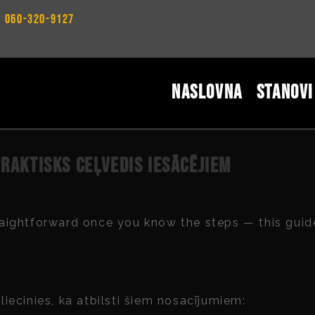
060-320-9127
NASLOVNA
STANOVI
praktisks ceļvedis iesācējiem
raightforward once you know the steps — this guid
ecinies, ka atbilsti šiem nosacījumiem: