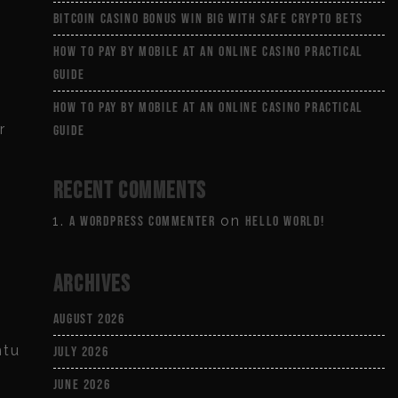
Bitcoin Casino Bonus Win Big with Safe Crypto Bets
How to Pay by Mobile at an Online Casino Practical
Guide
How to Pay by Mobile at an Online Casino Practical
r
Guide
Recent Comments
on
A WordPress Commenter
Hello world!
Archives
August 2026
ntu
July 2026
June 2026