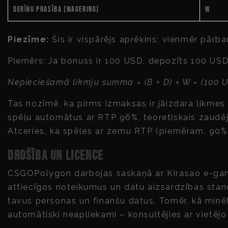
Derību prasība (wagering)
W
Piezīme:
Šis ir vispārējs aprēķins; vienmēr pā
Piemērs: Ja bonuss ir 100 USD, depozīts 100 USD 
Nepieciešamā likmju summa = (B + D) × W = (100 
Tas nozīmē, ka pirms izmaksas ir jāizdara likm
spēļu automātus ar RTP 96%, teoretiskais zaudē
Atceries, ka spēles ar zemu RTP (piemēram, 90%)
Drošība un licence
CSGOPolygon darbojas saskaņā ar Kirasao e-gami
attiecīgos noteikumus un datu aizsardzības stand
tavus personas un finanšu datus. Tomēr, kā minēts
automātiski neapliekami – konsultējies ar vietējo