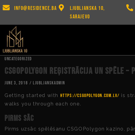
info@residence.ba
Ljubljanska 10,
Sarajevo
Uncategorized
CSGOPolygon reģistrācija un spēle – 
June 3, 2018
/
ljubljanskadmin
Getting started with
is st
https://csgopolygon.com.lv/
walks you through each one.
Pirms sāc
Pirms uzsāc spēlēšanu CSGOPolygon kazino, pārli