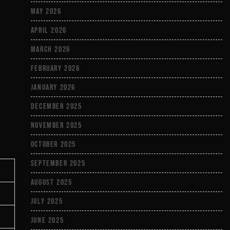
May 2026
April 2026
March 2026
February 2026
January 2026
December 2025
November 2025
October 2025
September 2025
August 2025
July 2025
June 2025