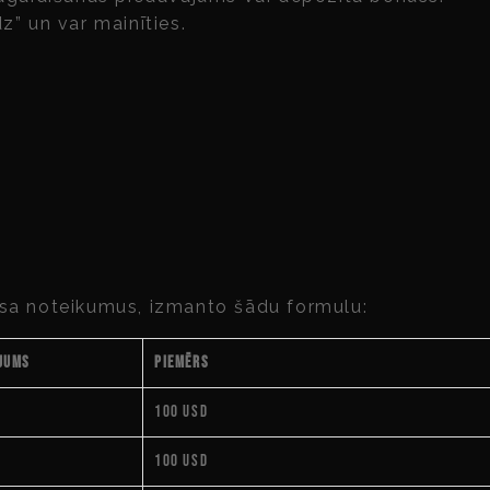
z” un var mainīties.
onusa noteikumus, izmanto šādu formulu:
jums
Piemērs
100 USD
100 USD