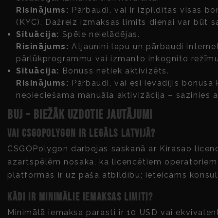
Risinājums:
Pārbaudi, vai ir izpildītas visas bo
(KYC). Dažreiz izmaksas limits dienai var būt s
Situācija:
Spēle neielādējas.
Risinājums:
Atjaunini lapu un pārbaudi interne
pārlūkprogrammu vai izmanto inkognito režīmu. P
Situācija:
Bonuss netiek aktivizēts.
Risinājums:
Pārbaudi, vai esi ievadījis bonusa
nepieciešama manuāla aktivizācija – sazinies a
BUJ – biežāk uzdotie jautājumi
Vai CSGOPolygon ir legāls Latvijā?
CSGOPolygon darbojas saskaņā ar Kirasao licenci, 
azartspēlēm nosaka, ka licencētiem operatoriem 
platformās ir uz paša atbildību; ieteicams konsult
Kādi ir minimālie iemaksas limiti?
Minimālā iemaksa parasti ir 10 USD vai ekvivalents