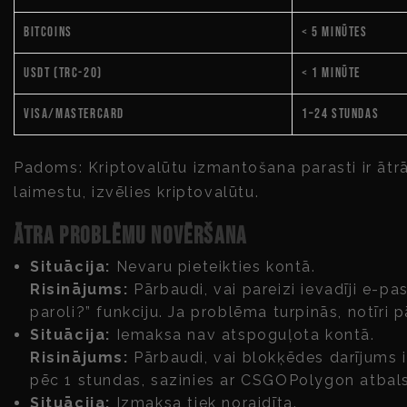
Bitcoins
< 5 minūtes
USDT (TRC-20)
< 1 minūte
Visa/Mastercard
1–24 stundas
Padoms: Kriptovalūtu izmantošana parasti ir āt
laimestu, izvēlies kriptovalūtu.
Ātra problēmu novēršana
Situācija:
Nevaru pieteikties kontā.
Risinājums:
Pārbaudi, vai pareizi ievadīji e-pas
paroli?” funkciju. Ja problēma turpinās, notīri p
Situācija:
Iemaksa nav atspoguļota kontā.
Risinājums:
Pārbaudi, vai blokķēdes darījums i
pēc 1 stundas, sazinies ar CSGOPolygon atbals
Situācija:
Izmaksa tiek noraidīta.