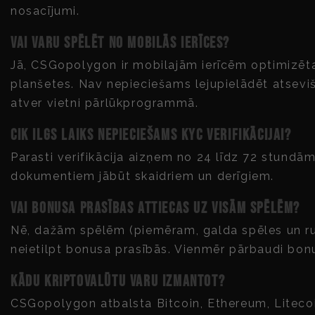
nosacījumi.
Vai varu spēlēt no mobilās ierīces?
Jā, CSGopolygon ir mobilajām ierīcēm optimizēta 
planšetes. Nav nepieciešams lejupielādēt atseviš
atver vietni pārlūkprogrammā.
Cik ilgs laiks nepieciešams KYC verifikācijai?
Parasti verifikācija aizņem no 24 līdz 72 stundā
dokumentiem jābūt skaidriem un derīgiem.
Vai bonusa prasības attiecas uz visām spēlēm?
Nē, dažām spēlēm (piemēram, galda spēles un ru
neietilpt bonusa prasībās. Vienmēr pārbaudi bo
Kādu kriptovalūtu varu izmantot?
CSGopolygon atbalsta Bitcoin, Ethereum, Litecoi