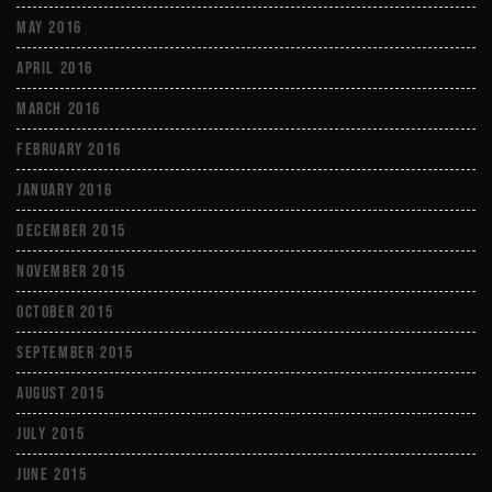
May 2016
April 2016
March 2016
February 2016
January 2016
December 2015
November 2015
October 2015
September 2015
August 2015
July 2015
June 2015