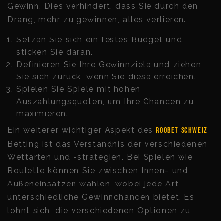
Gewinn. Dies verhindert, dass Sie durch den
Drang, mehr zu gewinnen, alles verlieren.
Setzen Sie sich ein festes Budget und
sticken Sie daran.
Definieren Sie Ihre Gewinnziele und ziehen
Sie sich zurück, wenn Sie diese erreichen.
Spielen Sie Spiele mit hohen
Auszahlungsquoten, um Ihre Chancen zu
maximieren.
Ein weiterer wichtiger Aspekt des
roobet schweiz
Betting ist das Verständnis der verschiedenen
Wettarten und -strategien. Bei Spielen wie
Roulette können Sie zwischen Innen- und
Außeneinsätzen wählen, wobei jede Art
unterschiedliche Gewinnchancen bietet. Es
lohnt sich, die verschiedenen Optionen zu