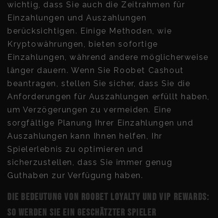
wichtig, dass Sie auch die Zeitrahmen für
Einzahlungen und Auszahlungen
berücksichtigen. Einige Methoden, wie
Kryptowährungen, bieten sofortige
Einzahlungen, während andere möglicherweise
länger dauern. Wenn Sie Roobet Cashout
beantragen, stellen Sie sicher, dass Sie die
Anforderungen für Auszahlungen erfüllt haben,
um Verzögerungen zu vermeiden. Eine
sorgfältige Planung Ihrer Einzahlungen und
Auszahlungen kann Ihnen helfen, Ihr
Spielerlebnis zu optimieren und
sicherzustellen, dass Sie immer genug
Guthaben zur Verfügung haben.
Die Bedeutung von Roobet Loyalty und VIP Rewards:
So werden Sie ein geschätzter Spieler