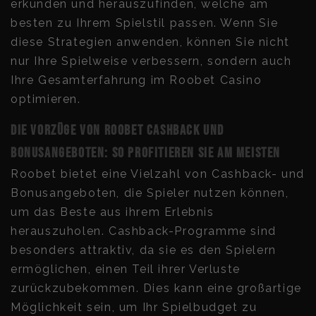
erkunden und herauszufinden, welche am
besten zu Ihrem Spielstil passen. Wenn Sie
diese Strategien anwenden, können Sie nicht
nur Ihre Spielweise verbessern, sondern auch
Ihre Gesamterfahrung im Roobet Casino
optimieren.
Die Vorzüge von Roobet Cashback und
Bonusangeboten: So profitieren Sie am meisten
Roobet bietet eine Vielzahl von Cashback- und
Bonusangeboten, die Spieler nutzen können,
um das Beste aus ihrem Erlebnis
herauszuholen. Cashback-Programme sind
besonders attraktiv, da sie es den Spielern
ermöglichen, einen Teil ihrer Verluste
zurückzubekommen. Dies kann eine großartige
Möglichkeit sein, um Ihr Spielbudget zu