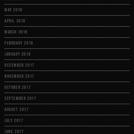
May 2018
April 2018
March 2018
February 2018
January 2018
December 2017
November 2017
October 2017
September 2017
August 2017
July 2017
June 2017