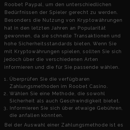
Roobet Paypal, um den unterschiedlichen
Bedürfnissen der Spieler gerecht zu werden.
Besonders die Nutzung von Kryptowährungen
hat in den letzten Jahren an Popularität
gewonnen, da sie schnelle Transaktionen und
hohe Sicherheitsstandards bieten. Wenn Sie
mit Kryptowährungen spielen, sollten Sie sich
jedoch über die verschiedenen Arten
informieren und die für Sie passende wählen.
Überprüfen Sie die verfügbaren
Zahlungsmethoden im Roobet Casino.
Wählen Sie eine Methode, die sowohl
Sicherheit als auch Geschwindigkeit bietet.
Informieren Sie sich über etwaige Gebühren,
die anfallen könnten.
Bei der Auswahl einer Zahlungsmethode ist es