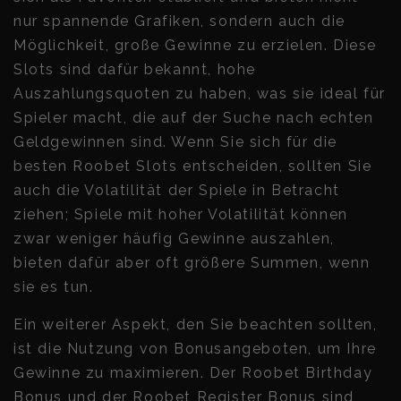
nur spannende Grafiken, sondern auch die
Möglichkeit, große Gewinne zu erzielen. Diese
Slots sind dafür bekannt, hohe
Auszahlungsquoten zu haben, was sie ideal für
Spieler macht, die auf der Suche nach echten
Geldgewinnen sind. Wenn Sie sich für die
besten Roobet Slots entscheiden, sollten Sie
auch die Volatilität der Spiele in Betracht
ziehen; Spiele mit hoher Volatilität können
zwar weniger häufig Gewinne auszahlen,
bieten dafür aber oft größere Summen, wenn
sie es tun.
Ein weiterer Aspekt, den Sie beachten sollten,
ist die Nutzung von Bonusangeboten, um Ihre
Gewinne zu maximieren. Der Roobet Birthday
Bonus und der Roobet Register Bonus sind