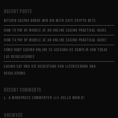
Recent Posts
Bitcoin Casino Bonus Win Big with Safe Crypto Bets
How to Pay by Mobile at an Online Casino Practical Guide
How to Pay by Mobile at an Online Casino Practical Guide
Cómo Roby Casino online se asegura de cumplir con todas
las regulaciones
Casino Cat und die Bedeutung von Lizenzierung und
Regulierung
Recent Comments
on
A WordPress Commenter
Hello world!
Archives