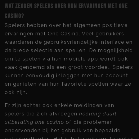
Wat zeggen spelers over hun ervaringen met One
Casino?
Spelers hebben over het algemeen positieve
ervaringen met One Casino. Veel gebruikers
waarderen de gebruiksvriendelijke interface en
de brede selectie aan spellen. De mogelijkheid
om te spelen via hun mobiele app wordt ook
vaak genoemd als een groot voordeel. Spelers
kunnen eenvoudig inloggen met hun account
en genieten van hun favoriete spellen waar ze
ook zijn.
Er zijn echter ook enkele meldingen van
spelers die zich afvroegen
hoelang duurt
uitbetaling one casino
of die problemen
ondervonden bij het gebruik van bepaalde
betaalmethoden. Het is belangrijk om te weten