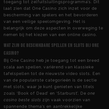
toegang tot zelfuitsluitingsprogramma’s. Dit
laat zien dat One Casino zich inzet voor de
bescherming van spelers en het bevorderen
van een veilige speelomgeving. Het is
belangrijk om deze aspecten in overweging te
nemen bij het kiezen van een online casino.
Wat zijn de beschikbare spellen en slots bij One
Casino?
Bij One Casino heb je toegang tot een breed
scala aan spellen, variërend van klassieke
tafelspellen tot de nieuwste video slots. Een
van de populairste categorieën is de sectie
met slots, waar je kunt genieten van titels
zoals ‘Book of Dead’ en ‘Starburst’. De
one
casino beste slots
zijn vaak voorzien van
spannende thema’s en aantrekkelijke