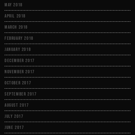
May 2018
April 2018
March 2018
February 2018
January 2018
December 2017
November 2017
October 2017
September 2017
August 2017
July 2017
June 2017