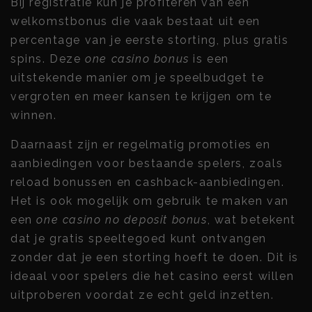
Bij registratie kun je profiteren van een
welkomstbonus die vaak bestaat uit een
percentage van je eerste storting, plus gratis
spins. Deze
one casino bonus
is een
uitstekende manier om je speelbudget te
vergroten en meer kansen te krijgen om te
winnen.
Daarnaast zijn er regelmatig promoties en
aanbiedingen voor bestaande spelers, zoals
reload bonussen en cashback-aanbiedingen.
Het is ook mogelijk om gebruik te maken van
een
one casino no deposit bonus
, wat betekent
dat je gratis speeltegoed kunt ontvangen
zonder dat je een storting hoeft te doen. Dit is
ideaal voor spelers die het casino eerst willen
uitproberen voordat ze echt geld inzetten.