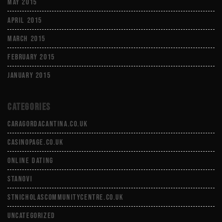
May 2015
April 2015
March 2015
February 2015
January 2015
Categories
caragordacantina.co.uk
casinopage.co.uk
Online Dating
Stanovi
stnicholascommunitycentre.co.uk
Uncategorized