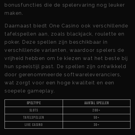
bonusfuncties die de spelervaring nog leuker
maken.
Daarnaast biedt One Casino ook verschillende
tafelspellen aan, zoals blackjack, roulette en
poker. Deze spellen zijn beschikbaar in
verschillende varianten, waardoor spelers de
vrijheid hebben om te kiezen wat het beste bij
hun speelstijl past. De spellen zijn ontwikkeld
door gerenommeerde softwareleveranciers,
wat zorgt voor een hoge kwaliteit en een
soepele gameplay.
Speltype
Aantal spellen
Slots
200+
Tafelspellen
50+
Live Casino
30+