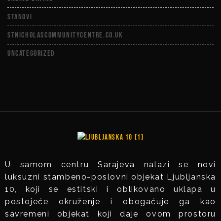
Stanovi
stnicholascommunitycentre.co.uk
Uncategorized
U samom centru Sarajeva nalazi se novi
luksuzni stambeno-poslovni objekat Ljubljanska
10, koji se estitski i oblikovano uklapa u
postojeće okruženje i obogaćuje ga kao
savremeni objekat koji daje ovom prostoru