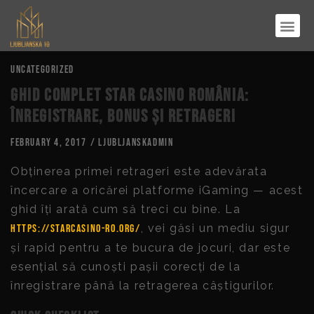
RONDO LUX
URBAN LOF
Uncategorized
Ghid complet Star Casino România:
Înregistrare, bonus și retrageri
February 4, 2017
/
ljubljanskadmin
Obținerea primei retrageri este adevărata
încercare a oricărei platforme iGaming — acest
ghid îți arată cum să treci cu bine. La
, vei găsi un mediu sigur
https://starcasino-ro.org/
și rapid pentru a te bucura de jocuri, dar este
esențial să cunoști pașii corecți de la
înregistrare până la retragerea câștigurilor.