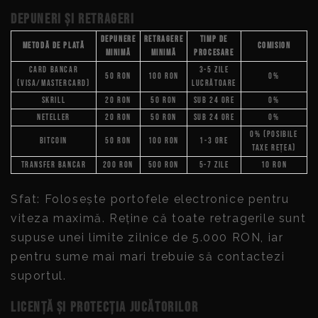
Depuneri și retrageri
Depunere
Retragere
Timp de
Metodă de plată
Comision
minimă
minimă
procesare
Card bancar
3-5 zile
50 RON
100 RON
0%
(Visa/Mastercard)
lucrătoare
Skrill
20 RON
50 RON
Sub 24 ore
0%
Neteller
20 RON
50 RON
Sub 24 ore
0%
0% (posibile
Bitcoin
50 RON
100 RON
1-3 ore
taxe rețea)
Transfer bancar
200 RON
500 RON
5-7 zile
10 RON
Sfat: Folosește portofele electronice pentru
viteza maximă. Reține că toate retragerile sunt
supuse unei limite zilnice de 5.000 RON, iar
pentru sume mai mari trebuie să contactezi
suportul.
Licență și protecția jucătorilor