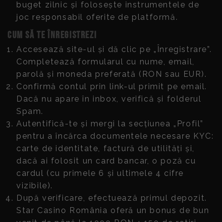
buget zilnic și folosește instrumentele de
joc responsabil oferite de platformă.
Cum să te înregistrezi
Accesează site-ul și dă clic pe „Înregistrare”.
Completează formularul cu nume, email,
parolă și moneda preferată (RON sau EUR).
Confirmă contul prin link-ul primit pe email.
Dacă nu apare în inbox, verifică și folderul
Spam.
Autentifică-te și mergi la secțiunea „Profil”
pentru a încărca documentele necesare KYC:
carte de identitate, factură de utilități și,
dacă ai folosit un card bancar, o poză cu
cardul (cu primele 6 și ultimele 4 cifre
vizibile).
După verificare, efectuează primul depozit.
Star Casino România oferă un bonus de bun