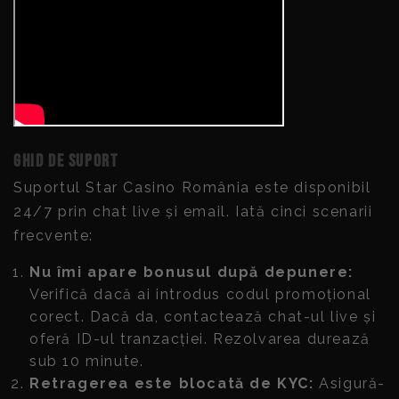
Ghid de suport
Suportul Star Casino România este disponibil
24/7 prin chat live și email. Iată cinci scenarii
frecvente:
Nu îmi apare bonusul după depunere:
Verifică dacă ai introdus codul promoțional
corect. Dacă da, contactează chat-ul live și
oferă ID-ul tranzacției. Rezolvarea durează
sub 10 minute.
Retragerea este blocată de KYC:
Asigură-