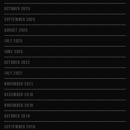
October 2025
September 2025
August 2025
July 2025
June 2025
October 2022
July 2022
November 2021
December 2018
November 2018
October 2018
September 2018