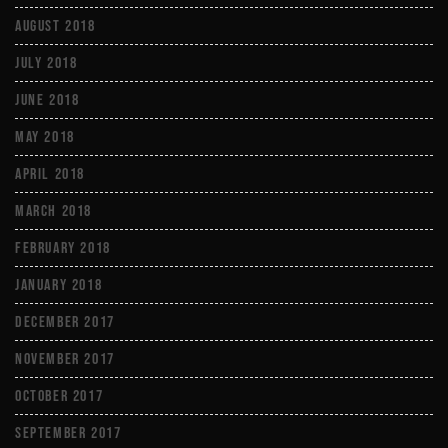
August 2018
July 2018
June 2018
May 2018
April 2018
March 2018
February 2018
January 2018
December 2017
November 2017
October 2017
September 2017