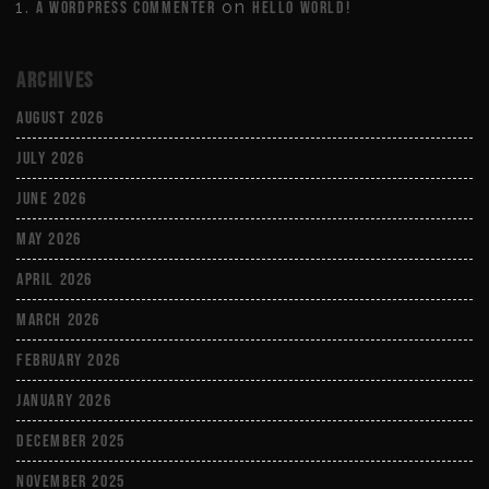
on
A WordPress Commenter
Hello world!
Archives
August 2026
July 2026
June 2026
May 2026
April 2026
March 2026
February 2026
January 2026
December 2025
November 2025