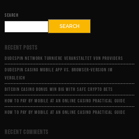
Search
SEARCH
Recent Posts
Dudespin Network Turniere veranstaltet von Providers
Dudespin Casino Mobile App vs. Browser-Version im
Vergleich
Bitcoin Casino Bonus Win Big with Safe Crypto Bets
How to Pay by Mobile at an Online Casino Practical Guide
How to Pay by Mobile at an Online Casino Practical Guide
Recent Comments