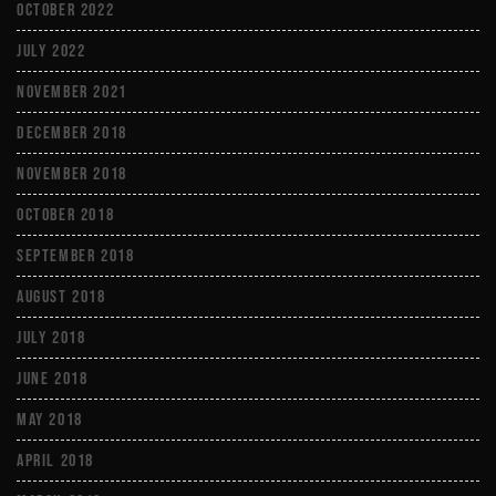
October 2022
July 2022
November 2021
December 2018
November 2018
October 2018
September 2018
August 2018
July 2018
June 2018
May 2018
April 2018