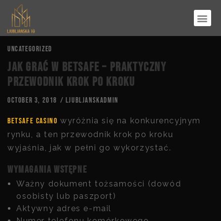
RONDO LUX
URBAN LOF
Uncategorized
Jak grać w Betsafe – praktyczny
przewodnik krok po kroku
October 3, 2018
/
ljubljanskadmin
wyróżnia się na konkurencyjnym
Betsafe Casino
rynku, a ten przewodnik krok po kroku
wyjaśnia, jak w pełni go wykorzystać.
Wymagania wstępne
Ważny dokument tożsamości (dowód
osobisty lub paszport)
Aktywny adres e-mail
Numer telefonu komórkowego