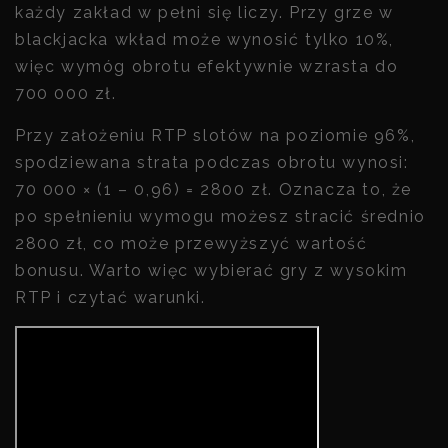
każdy zakład w pełni się liczy. Przy grze w
blackjacka wkład może wynosić tylko 10%,
więc wymóg obrotu efektywnie wzrasta do
700 000 zł.
Przy założeniu RTP slotów na poziomie 96%,
spodziewana strata podczas obrotu wynosi:
70 000 × (1 – 0,96) = 2800 zł. Oznacza to, że
po spełnieniu wymogu możesz stracić średnio
2800 zł, co może przewyższyć wartość
bonusu. Warto więc wybierać gry z wysokim
RTP i czytać warunki.