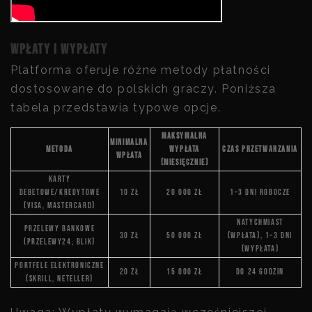
Wpłaty i wypłaty
Platforma oferuje różne metody płatności
dostosowane do polskich graczy. Poniższa
tabela przedstawia typowe opcje.
Maksymalna
Minimalna
Metoda
wypłata
Czas przetwarzania
wpłata
(miesięcznie)
Karty
debetowe/kredytowe
10 zł
20 000 zł
1–3 dni robocze
(Visa, Mastercard)
Natychmiast
Przelewy bankowe
30 zł
50 000 zł
(wpłata), 1–3 dni
(Przelewy24, Blik)
(wypłata)
Portfele elektroniczne
20 zł
15 000 zł
Do 24 godzin
(Skrill, Neteller)