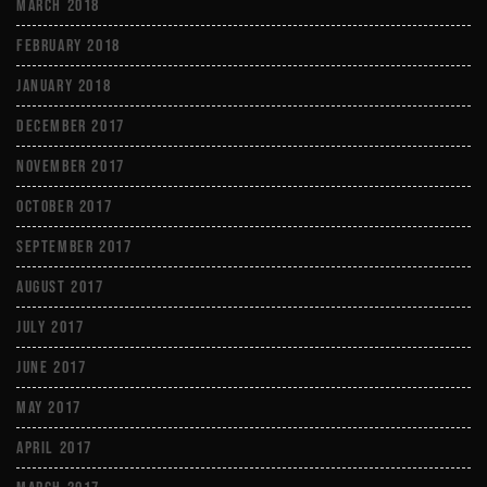
March 2018
February 2018
January 2018
December 2017
November 2017
October 2017
September 2017
August 2017
July 2017
June 2017
May 2017
April 2017