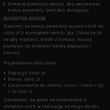
Dokonaj pierwszej wpłaty, aby aktywować
bonus powitalny (jeśli jest dostępny).
Matematyka bonusów
Załóżmy, że bonus powitalny wynosi 100% do
1000 zł z wymogiem obrotu 35x. Oznacza to,
że aby wypłacić środki z bonusu, musisz
postawić 35-krotność kwoty depozytu i
bonusu.
Przykładowe obliczenia:
Depozyt: 1000 zł
Bonus: 1000 zł
Łączna kwota do obrotu: (1000 + 1000) × 35
= 70 000 zł
Zakładając, że grasz na automatach z
wkładem 100% w realizację wymogu obrotu,