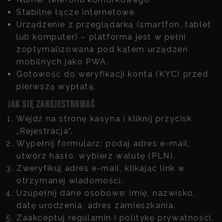
Stabilne łącze internetowe
Urządzenie z przeglądarką (smartfon, tablet
lub komputer) – platforma jest w pełni
zoptymalizowana pod kątem urządzeń
mobilnych jako PWA.
Gotowość do weryfikacji konta (KYC) przed
pierwszą wypłatą.
Jak się zarejestrować
Wejdź na stronę kasyna i kliknij przycisk
„Rejestracja”.
Wypełnij formularz: podaj adres e-mail,
utwórz hasło, wybierz walutę (PLN).
Zweryfikuj adres e-mail, klikając link w
otrzymanej wiadomości.
Uzupełnij dane osobowe: imię, nazwisko,
datę urodzenia, adres zamieszkania.
Zaakceptuj regulamin i politykę prywatności.