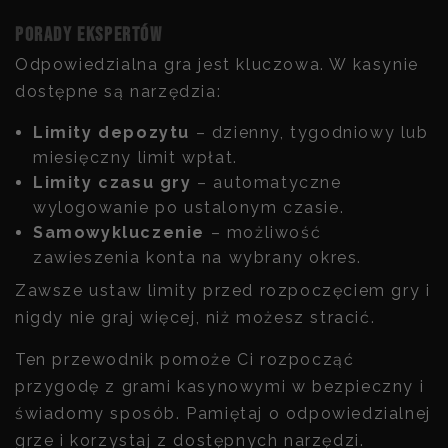
Porady ekspertów
Odpowiedzialna gra jest kluczowa. W kasynie
dostępne są narzędzia:
Limity depozytu
– dzienny, tygodniowy lub
miesięczny limit wpłat.
Limity czasu gry
– automatyczne
wylogowanie po ustalonym czasie.
Samowykluczenie
– możliwość
zawieszenia konta na wybrany okres.
Zawsze ustaw limity przed rozpoczęciem gry i
nigdy nie graj więcej, niż możesz stracić.
Ten przewodnik pomoże Ci rozpocząć
przygodę z grami kasynowymi w bezpieczny i
świadomy sposób. Pamiętaj o odpowiedzialnej
grze i korzystaj z dostępnych narzędzi.