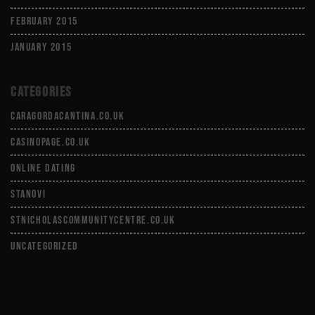
February 2015
January 2015
Categories
caragordacantina.co.uk
casinopage.co.uk
Online Dating
Stanovi
stnicholascommunitycentre.co.uk
Uncategorized