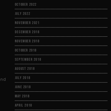
October 2022
July 2022
November 2021
December 2018
November 2018
October 2018
September 2018
August 2018
July 2018
und
June 2018
May 2018
April 2018