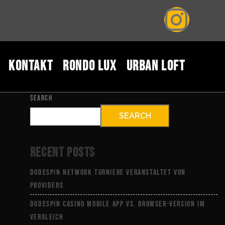
KONTAKT
RONDO LUX
URBAN LOFT
Search
SEARCH
Recent Posts
Dudespin Network Turniere veranstaltet von
Providers
Dudespin Casino Mobile App vs. Browser-Version im
Vergleich