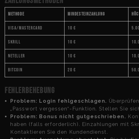
Zahlungsmethoden
Methode
Mindesteinzahlung
Höc
Visa/Mastercard
10 €
5.0
Skrill
10 €
10.
Neteller
10 €
10.
Bitcoin
20 €
50.
Fehlerbehebung
Problem: Login fehlgeschlagen.
Überprüfen 
„Passwort vergessen“-Funktion. Stellen Sie sich
Problem: Bonus nicht gutgeschrieben.
Kont
haben (falls erforderlich). Einzahlungen mit S
Kontaktieren Sie den Kundendienst.