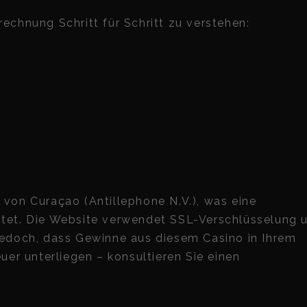
echnung Schritt für Schritt zu verstehen:
 von Curaçao (Antillephone N.V.), was eine
stet. Die Website verwendet SSL-Verschlüsselung 
jedoch, dass Gewinne aus diesem Casino in Ihrem
r unterliegen – konsultieren Sie einen