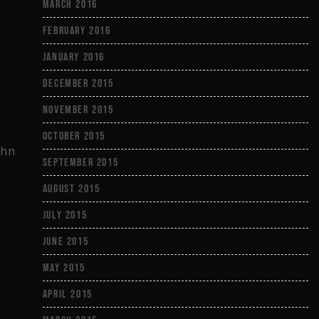
March 2016
February 2016
January 2016
December 2015
November 2015
October 2015
ihn
September 2015
August 2015
July 2015
June 2015
May 2015
n
April 2015