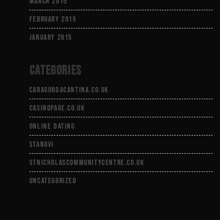
March 2015
February 2015
January 2015
Categories
m
caragordacantina.co.uk
casinopage.co.uk
Online Dating
Stanovi
stnicholascommunitycentre.co.uk
Uncategorized