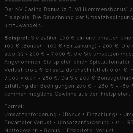
Der NV Casino Bonus (z.B. Willkommensbonus) be
Freispiele. Die Berechnung der Umsatzbedingung
umzuwandeln.
Beispiel:
Sie zahlen 100 € ein und erhalten eine
100 € (Bonus) + 100 € (Einzahlung) = 200 €. Die
also 35 × 200 € = 7.000 €, die Sie umsetzen mü
Angenommen, Sie spielen einen Spielautomaten 
Verlust pro 1 € Einsatz durchschnittlich 0,04 €. 
7.000 × 0,04 = 280 €. Da Sie 200 € Bonusguthab
Erfüllung der Bedingungen 200 € – 280 € = -80 € 
kommen mögliche Gewinne aus den Freispielen.
Formel:
Umsatzanforderung = (Bonus + Einzahlung) × Um
Erwarteter Verlust = Umsatzanforderung × (1 – R
Nettogewinn = Bonus – Erwarteter Verlust