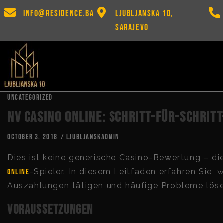
info@residence.ba
Ljubljanska 10,
Sarajevo
Uncategorized
NV Casino Online: Schritt-für-Schrit
October 3, 2018
/
ljubljanskadmin
Dies ist keine generische Casino-Bewertung – die
-Spieler. In diesem Leitfaden erfahren Sie,
online
Auszahlungen tätigen und häufige Probleme löse
Voraussetzungen