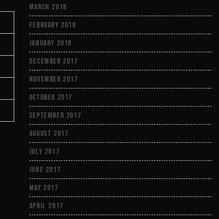
March 2018
February 2018
January 2018
December 2017
November 2017
October 2017
September 2017
August 2017
July 2017
June 2017
May 2017
April 2017