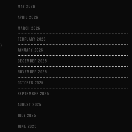
May 2026
April 2026
March 2026
February 2026
),
January 2026
.
December 2025
November 2025
October 2025
September 2025
August 2025
July 2025
June 2025