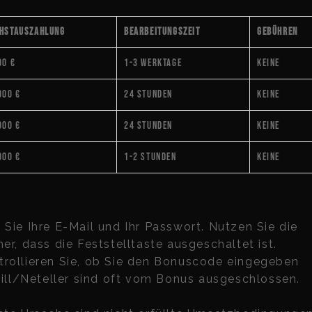
hstauszahlung
Bearbeitungszeit
Gebühren
00 €
1-3 Werktage
Keine
000 €
24 Stunden
Keine
000 €
24 Stunden
Keine
000 €
1-2 Stunden
Keine
Sie Ihre E-Mail und Ihr Passwort. Nutzen Sie die
er, dass die Feststelltaste ausgeschaltet ist.
rollieren Sie, ob Sie den Bonuscode eingegeben
krill/Neteller sind oft vom Bonus ausgeschlossen.