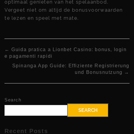
optimaal genieten van het spelaanbod.
Vergeet niet om altijd de bonusvoorwaarden
te lezen en speel met mate.
← Guida pratica a Lionbet Casino: bonus, login
e pagamenti rapidi
Spinanga App Guide: Effiziente Registrierung
und Bonusnutzung →
Search
SEARCH
Recent Posts