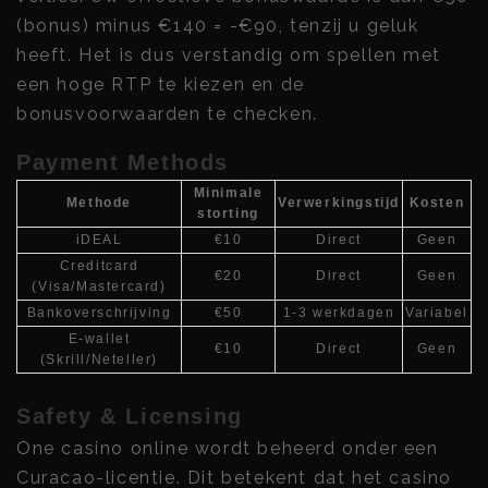
(bonus) minus €140 = -€90, tenzij u geluk
heeft. Het is dus verstandig om spellen met
een hoge RTP te kiezen en de
bonusvoorwaarden te checken.
Payment Methods
Minimale
Methode
Verwerkingstijd
Kosten
storting
iDEAL
€10
Direct
Geen
Creditcard
€20
Direct
Geen
(Visa/Mastercard)
Bankoverschrijving
€50
1-3 werkdagen
Variabel
E-wallet
€10
Direct
Geen
(Skrill/Neteller)
Safety & Licensing
One casino online wordt beheerd onder een
Curacao-licentie. Dit betekent dat het casino