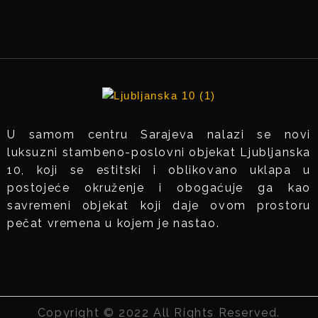
U samom centru Sarajeva nalazi se novi
luksuzni stambeno-poslovni objekat Ljubljanska
10, koji se estitski i oblikovano uklapa u
postojeće okruženje i obogaćuje ga kao
savremeni objekat koji daje ovom prostoru
pečat vremena u kojem je nastao.
Copyright © 2022 All Rights Reserved.