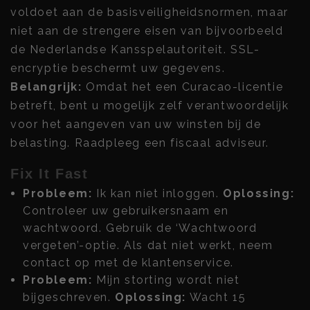
voldoet aan de basisveiligheidsnormen, maar
niet aan de strengere eisen van bijvoorbeeld
de Nederlandse Kansspelautoriteit. SSL-
encryptie beschermt uw gegevens.
Belangrijk:
Omdat het een Curacao-licentie
betreft, bent u mogelijk zelf verantwoordelijk
voor het aangeven van uw winsten bij de
belasting. Raadpleeg een fiscaal adviseur.
Fix It Fast
Probleem:
Ik kan niet inloggen.
Oplossing:
Controleer uw gebruikersnaam en
wachtwoord. Gebruik de ‘Wachtwoord
vergeten’-optie. Als dat niet werkt, neem
contact op met de klantenservice.
Probleem:
Mijn storting wordt niet
bijgeschreven.
Oplossing:
Wacht 15