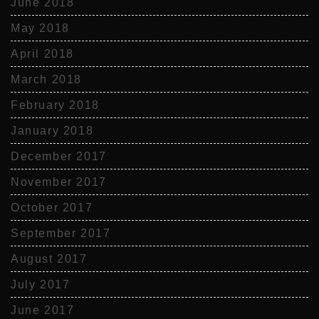
June 2018
May 2018
April 2018
March 2018
February 2018
January 2018
December 2017
November 2017
October 2017
September 2017
August 2017
July 2017
June 2017