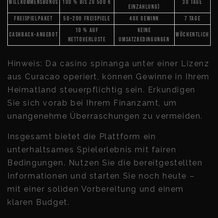
Willkommensbonus
100 % bis zu 500 €
30 Tage
Einzahlung)
Freispielpaket
50–200 Freispiele
40x Gewinn
7 Tage
10 % auf
Keine
Cashback-Angebot
Wöchentlich
Nettoverluste
Umsatzbedingungen
Hinweis: Da casino spinanga unter einer Lizenz
aus Curacao operiert, können Gewinne in Ihrem
Heimatland steuerpflichtig sein. Erkundigen
Sie sich vorab bei Ihrem Finanzamt, um
unangenehme Überraschungen zu vermeiden.
Insgesamt bietet die Plattform ein
unterhaltsames Spielerlebnis mit fairen
Bedingungen. Nutzen Sie die bereitgestellten
Informationen und starten Sie noch heute –
mit einer soliden Vorbereitung und einem
klaren Budget.