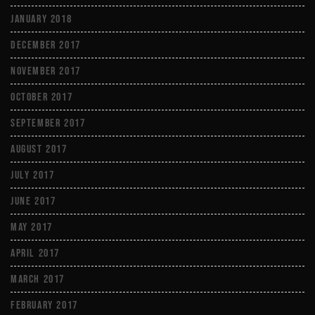
January 2018
December 2017
November 2017
October 2017
September 2017
August 2017
July 2017
June 2017
May 2017
April 2017
March 2017
February 2017