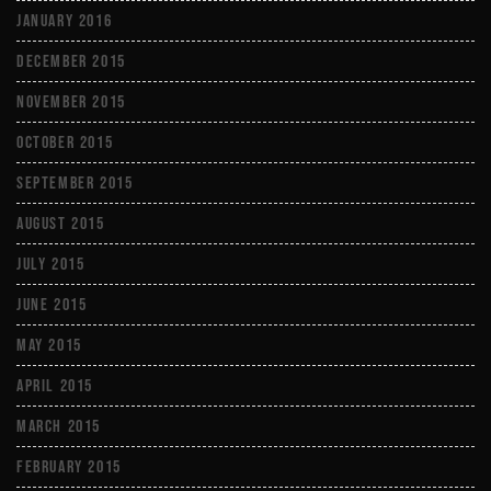
January 2016
December 2015
November 2015
October 2015
September 2015
August 2015
July 2015
June 2015
May 2015
April 2015
March 2015
February 2015