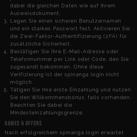
dabei die gleichen Daten wie auf Ihrem
Ausweisdokument.
Legen Sie einen sicheren Benutzernamen
und ein starkes Passwort fest. Aktivieren Sie
die Zwei-Faktor-Authentifizierung (2FA) für
zusätzliche Sicherheit.
Bestätigen Sie Ihre E-Mail-Adresse oder
Telefonnummer per Link oder Code, den Sie
zugesandt bekommen. Ohne diese
Verifizierung ist der spinanga login nicht
möglich.
Tätigen Sie Ihre erste Einzahlung und nutzen
Sie den Willkommensbonus, falls vorhanden.
Beachten Sie dabei die
Mindesteinzahlungsgrenze.
Games & Offers
Nach erfolgreichem spinanga login erwartet