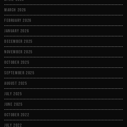
March 2026
February 2026
January 2026
December 2025
November 2025
October 2025
September 2025
August 2025
July 2025
June 2025
October 2022
July 2022