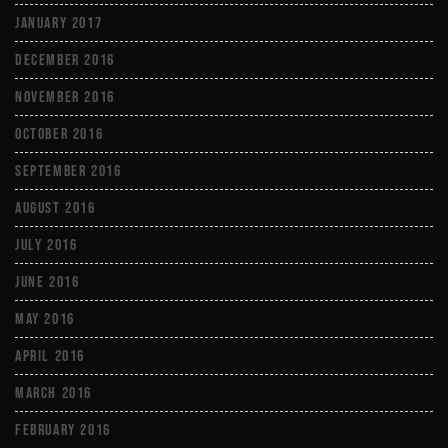
January 2017
December 2016
November 2016
October 2016
September 2016
August 2016
July 2016
June 2016
May 2016
April 2016
March 2016
February 2016