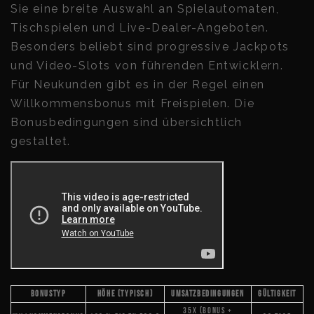
Sie eine breite Auswahl an Spielautomaten,
Tischspielen und Live-Dealer-Angeboten.
Besonders beliebt sind progressive Jackpots
und Video-Slots von führenden Entwicklern.
Für Neukunden gibt es in der Regel einen
Willkommensbonus mit Freispielen. Die
Bonusbedingungen sind übersichtlich
gestaltet.
Bonustyp
Höhe (typisch)
Umsatzbedingungen
Gültigkeit
35x (Bonus +