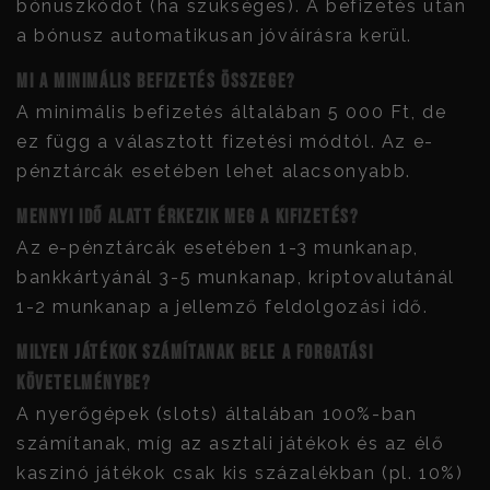
bónuszkódot (ha szükséges). A befizetés után
a bónusz automatikusan jóváírásra kerül.
Mi a minimális befizetés összege?
A minimális befizetés általában 5 000 Ft, de
ez függ a választott fizetési módtól. Az e-
pénztárcák esetében lehet alacsonyabb.
Mennyi idő alatt érkezik meg a kifizetés?
Az e-pénztárcák esetében 1-3 munkanap,
bankkártyánál 3-5 munkanap, kriptovalutánál
1-2 munkanap a jellemző feldolgozási idő.
Milyen játékok számítanak bele a forgatási
követelménybe?
A nyerőgépek (slots) általában 100%-ban
számítanak, míg az asztali játékok és az élő
kaszinó játékok csak kis százalékban (pl. 10%)