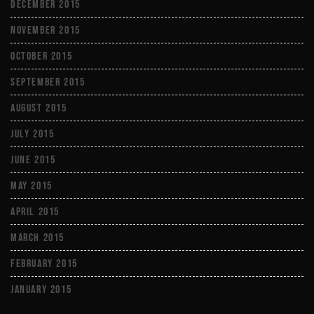
December 2015
November 2015
October 2015
September 2015
August 2015
July 2015
June 2015
May 2015
April 2015
March 2015
February 2015
January 2015