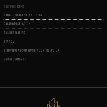
Categories
caragordacantina.co.uk
casinopage.co.uk
Online Dating
Stanovi
stnicholascommunitycentre.co.uk
Uncategorized