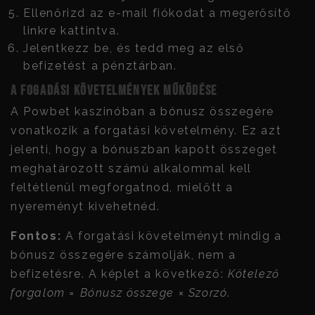
Ellenőrizd az e-mail fiókodat a megerősítő
linkre kattintva.
Jelentkezz be, és tedd meg az első
befizetést a pénztárban.
A fogadási követelmények működése
A Powbet kaszinóban a bónusz összegére
vonatkozik a forgatási követelmény. Ez azt
jelenti, hogy a bónuszban kapott összeget
meghatározott számú alkalommal kell
feltétlenül megforgatnod, mielőtt a
nyereményt kivehetnéd.
Fontos:
A forgatási követelményt mindig a
bónusz összegére számolják, nem a
befizetésre. A képlet a következő:
Kötelező
forgalom = Bónusz összege × Szorzó
.