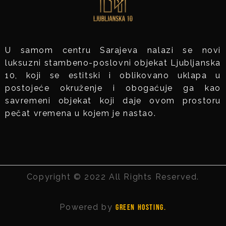
U samom centru Sarajeva nalazi se novi
luksuzni stambeno-poslovni objekat Ljubljanska
10, koji se estitski i oblikovano uklapa u
postojeće okruženje i obogaćuje ga kao
savremeni objekat koji daje ovom prostoru
pečat vremena u kojem je nastao.
Copyright © 2022 All Rights Reserved.
Powered by
Green Hosting.