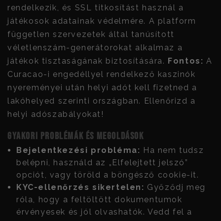
rendelkezik, és SSL titkosítást használ a
játékosok adatainak védelmére. A platform
független szervezetek által tanúsított
véletlenszám-generátorokat alkalmaz a
játékok tisztaságának biztosítására.
Fontos:
A
Curacao-i engedéllyel rendelkező kaszinók
nyereményei után helyi adót kell fizetned a
lakóhelyed szerinti országban. Ellenőrizd a
helyi adószabályokat!
Gyakori problémák és megoldások
Bejelentkezési probléma:
Ha nem tudsz
belépni, használd az „Elfelejtett jelszó”
opciót, vagy töröld a böngésző cookie-it.
KYC-ellenőrzés sikertelen:
Győződj meg
róla, hogy a feltöltött dokumentumok
érvényesek és jól olvashatók. Vedd fel a