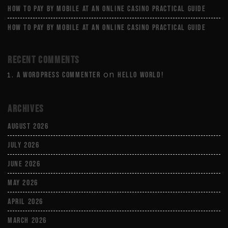
How to Pay by Mobile at an Online Casino Practical Guide
How to Pay by Mobile at an Online Casino Practical Guide
Recent Comments
on
A WordPress Commenter
Hello world!
Archives
August 2026
July 2026
June 2026
May 2026
April 2026
March 2026