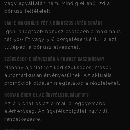
vagy egyáltalán nem. Mindig ellenőrizd a
bónusz feltételeit.
Van-e maximális tét a bónuszos játék során?
Igen, a legtöbb bónusz esetében a maximális
tét 500 Ft vagy 5 € pörgetésenként. Ha ezt
túlléped, a bónusz elveszhet.
Szükséges-e bónuszkód a Powbet kaszinóban?
Néhány ajánlathoz kód szükséges, mások
automatikusan érvényesülnek. Az aktuális
promóciók oldalán megtalálod a részleteket.
Hogyan érem el az ügyfélszolgálatot?
Az élő chat és az e-mail a leggyorsabb
elérhetőség. Az ügyfélszolgálat 24/7 áll
rendelkezésre.