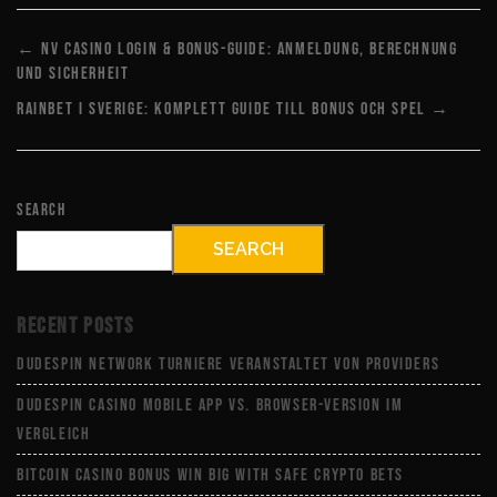
← NV Casino Login & Bonus-Guide: Anmeldung, Berechnung
und Sicherheit
Rainbet i Sverige: Komplett guide till bonus och spel →
Search
SEARCH
Recent Posts
Dudespin Network Turniere veranstaltet von Providers
Dudespin Casino Mobile App vs. Browser-Version im
Vergleich
Bitcoin Casino Bonus Win Big with Safe Crypto Bets