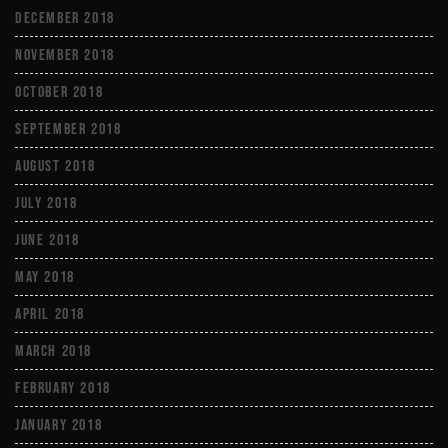
December 2018
November 2018
October 2018
September 2018
August 2018
July 2018
June 2018
May 2018
April 2018
March 2018
February 2018
January 2018