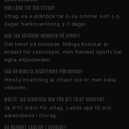
Hur lång tid tar uttag?
Uttag via e-plånbok tar 0-24 timmar, kort 1-3
dagar, banköverföring 3-7 dagar.
Kan jag använda bonusen på sport?
Det beror på bonusen. Många bonusar är
endast för casinospel, men Rainbet sports har
egna erbjudanden.
Vad är minsta insättning för bonus?
Minsta insättning är oftast 100 kr, men kolla
villkoren.
Måste jag verifiera mig för att ta ut vinster?
Ja, KYC krävs för uttag. Ladda upp ID och
adressbevis i förväg.
Är Rainbet lagligt i Sverige?