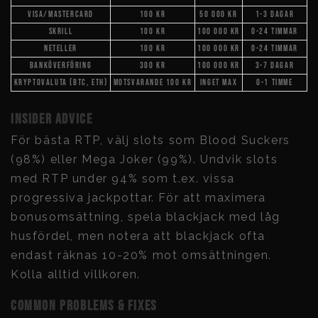
Visa/Mastercard
100 kr
50 000 kr
1-3 dagar
Skrill
100 kr
100 000 kr
0-24 timmar
Neteller
100 kr
100 000 kr
0-24 timmar
Banköverföring
300 kr
100 000 kr
3-7 dagar
Kryptovaluta (BTC, ETH)
Motsvarande 100 kr
Inget max
0-1 timme
Insider Advice
För bästa RTP, välj slots som Blood Suckers
(98%) eller Mega Joker (99%). Undvik slots
med RTP under 94% som t.ex. vissa
progressiva jackpottar. För att maximera
bonusomsättning, spela blackjack med låg
husfördel, men notera att blackjack ofta
endast räknas 10-20% mot omsättningen.
Kolla alltid villkoren.
Common Problems & Fixes