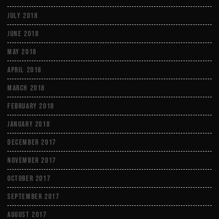
July 2018
June 2018
May 2018
April 2018
March 2018
February 2018
January 2018
December 2017
November 2017
October 2017
September 2017
August 2017