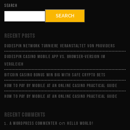
Search
SEARCH
Recent Posts
Dudespin Network Turniere veranstaltet von Providers
Dudespin Casino Mobile App vs. Browser-Version im
Vergleich
Bitcoin Casino Bonus Win Big with Safe Crypto Bets
How to Pay by Mobile at an Online Casino Practical Guide
How to Pay by Mobile at an Online Casino Practical Guide
Recent Comments
on
A WordPress Commenter
Hello world!