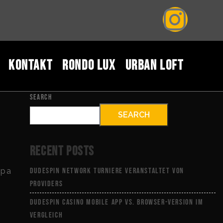
KONTAKT
RONDO LUX
URBAN LOFT
Search
SEARCH
Recent Posts
 pa
Dudespin Network Turniere veranstaltet von
Providers
Dudespin Casino Mobile App vs. Browser-Version im
Vergleich