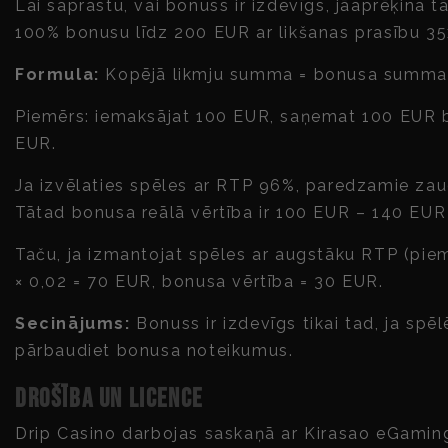
Lai saprastu, vai bonuss ir izdevīgs, jāaprēķina 
100% bonusu līdz 200 EUR ar likšanas prasību 3
Formula:
Kopējā likmju summa = bonusa summa ×
Piemērs: iemaksājat 100 EUR, saņemat 100 EUR 
EUR.
Ja izvēlaties spēles ar RTP 96%, paredzamie zau
Tātad bonusa reālā vērtība ir 100 EUR – 140 EUR
Taču, ja izmantojat spēles ar augstāku RTP (pi
× 0,02 = 70 EUR, bonusa vērtība = 30 EUR.
Secinājums:
Bonuss ir izdevīgs tikai tad, ja spē
pārbaudiet bonusa noteikumus.
Drošība un licence
Drip Casino darbojas saskaņā ar Kirasao eGaming 