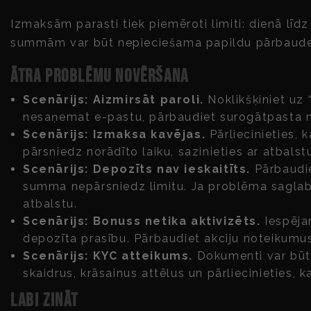
Izmaksām parasti tiek piemēroti limiti: dienā lī
summām var būt nepieciešama papildu pārbaude
Ātra problēmu novēršana
Scenārijs: Aizmirsāt paroli.
Noklikšķiniet uz 
nesaņemat e-pastu, pārbaudiet surogātpasta 
Scenārijs: Izmaksa kavējas.
Pārliecinieties, 
pārsniedz norādīto laiku, sazinieties ar atbalst
Scenārijs: Depozīts nav ieskaitīts.
Pārbaudie
summa nepārsniedz limitu. Ja problēma saglabāj
atbalstu.
Scenārijs: Bonuss netika aktivizēts.
Iespējam
depozīta prasību. Pārbaudiet akciju noteikumu
Scenārijs: KYC atteikums.
Dokumenti var būt n
skaidrus, krāsainus attēlus un pārliecinieties, 
Labi zināt