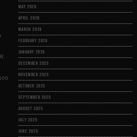
May 2026
April 2026
March 2026
0
February 2026
January 2026
R.
December 2025
November 2025
3500
October 2025
September 2025
August 2025
July 2025
June 2025