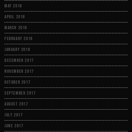
May 2018
April 2018
March 2018
February 2018
January 2018
December 2017
November 2017
October 2017
September 2017
August 2017
July 2017
June 2017