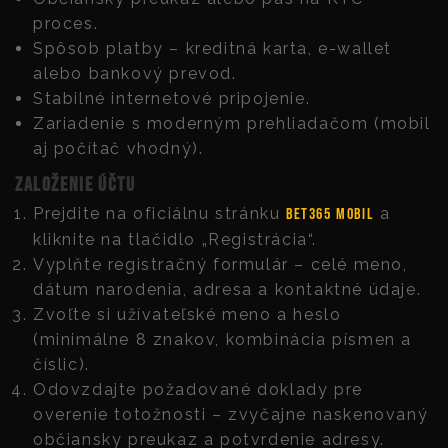
proces.
Spôsob platby – kreditná karta, e-wallet
alebo bankový prevod.
Stabilné internetové pripojenie.
Zariadenie s moderným prehliadačom (mobil
aj počítač vhodný).
Založenie účtu
Prejdite na oficiálnu stránku
a
Bet365 mobil
kliknite na tlačidlo „Registrácia“.
Vyplňte registračný formulár – celé meno,
dátum narodenia, adresa a kontaktné údaje.
Zvoľte si užívateľské meno a heslo
(minimálne 8 znakov, kombinácia písmen a
číslic).
Odovzdajte požadované doklady pre
overenie totožnosti – zvyčajne naskenovaný
občiansky preukaz a potvrdenie adresy.