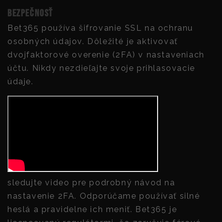
Bezpečnosť
Bet365 používa šifrovanie SSL na ochranu
osobných údajov. Dôležité je aktivovať
dvojfaktorové overenie (2FA) v nastaveniach
účtu. Nikdy nezdieľajte svoje prihlasovacie
údaje.
sledujte video pre podrobný návod na
nastavenie 2FA. Odporúčame používať silné
heslá a pravidelne ich meniť. Bet365 je