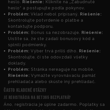
heslo.
Riešenie:
Kliknite na „Zabudnuté
heslo“ a postupujte podľa pokynov.
Problém:
Vklad nebol pripísaný.
Riešenie:
Skontrolujte potvrdenie o platbe a
kontaktujte podporu.
Problém:
Bonus sa nezobrazuje.
Riešenie:
Uistite sa, že ste zadali bonusový kód a
splnili podmienky.
Problém:
Výber trvá príliš dlho.
Riešenie:
Skontrolujte, či ste odovzdali všetky
doklady.
Problém:
Stránka nereaguje na mobile.
Riešenie:
Vymažte vyrovnávaciu pamäť
prehliadača alebo skúste iný prehliadač.
Často kladené otázky
Je registrácia na Bet365 bezplatná?
Áno, registrácia je úplne zadarmo. Poplatky sa