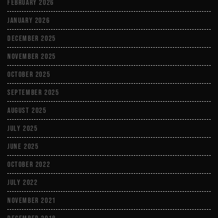
February 2026
January 2026
December 2025
November 2025
October 2025
September 2025
August 2025
July 2025
June 2025
October 2022
July 2022
November 2021