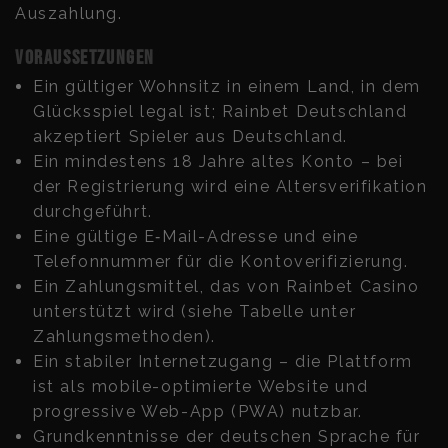
Auszahlung.
Voraussetzungen
Ein gültiger Wohnsitz in einem Land, in dem
Glücksspiel legal ist; Rainbet Deutschland
akzeptiert Spieler aus Deutschland.
Ein mindestens 18 Jahre altes Konto – bei
der Registrierung wird eine Altersverifikation
durchgeführt.
Eine gültige E‑Mail-Adresse und eine
Telefonnummer für die Kontoverifizierung.
Ein Zahlungsmittel, das von Rainbet Casino
unterstützt wird (siehe Tabelle unter
Zahlungsmethoden).
Ein stabiler Internetzugang – die Plattform
ist als mobile-optimierte Website und
progressive Web-App (PWA) nutzbar.
Grundkenntnisse der deutschen Sprache für