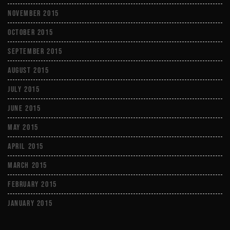
November 2015
October 2015
September 2015
August 2015
July 2015
June 2015
May 2015
April 2015
March 2015
February 2015
January 2015