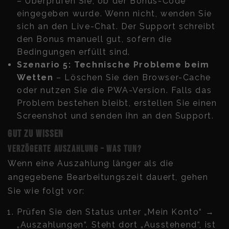
– Überprüfen Sie, ob der Bonus-Code
eingegeben wurde. Wenn nicht, wenden Sie
sich an den Live-Chat. Der Support schreibt
den Bonus manuell gut, sofern die
Bedingungen erfüllt sind.
Szenario 5: Technische Probleme beim
Wetten
– Löschen Sie den Browser-Cache
oder nutzen Sie die PWA-Version. Falls das
Problem bestehen bleibt, erstellen Sie einen
Screenshot und senden ihn an den Support.
Gut zu wissen
Verzögerte Auszahlung – was tun?
Wenn eine Auszahlung länger als die
angegebene Bearbeitungszeit dauert, gehen
Sie wie folgt vor:
Prüfen Sie den Status unter „Mein Konto“ →
„Auszahlungen“. Steht dort „Ausstehend“, ist