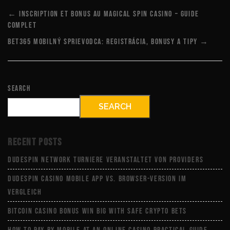
← Inscription et bonus au Magical Spin Casino – Guide
complet
Bet365 mobilný sprievodca: registrácia, bonusy a tipy →
Search
SEARCH
Recent Posts
Dudespin Network Turniere veranstaltet von Providers
Dudespin Casino Mobile App vs. Browser-Version im
Vergleich
Bitcoin Casino Bonus Win Big with Safe Crypto Bets