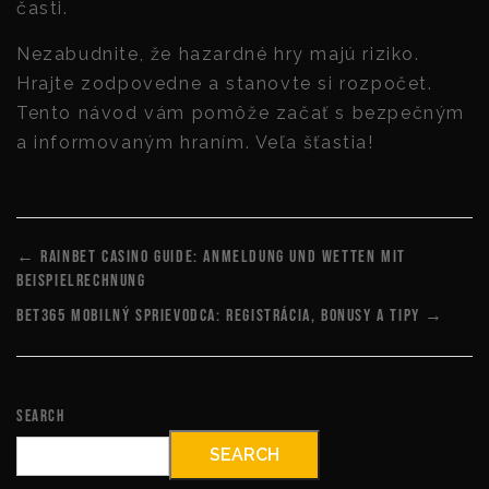
časti.
Nezabudnite, že hazardné hry majú riziko.
Hrajte zodpovedne a stanovte si rozpočet.
Tento návod vám pomôže začať s bezpečným
a informovaným hraním. Veľa šťastia!
← Rainbet Casino Guide: Anmeldung und Wetten mit
Beispielrechnung
Bet365 mobilný sprievodca: registrácia, bonusy a tipy →
Search
SEARCH