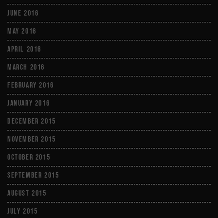
June 2016
May 2016
April 2016
March 2016
February 2016
January 2016
December 2015
November 2015
October 2015
September 2015
August 2015
July 2015