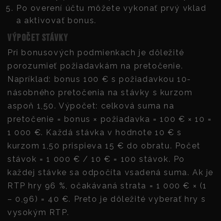
Po overení účtu môžete vykonať prvý vklad
a aktivovať bonus.
Výpočet stávky
Pri bonusových podmienkach je dôležité
porozumieť požiadavkám na pretočenie.
Napríklad: bonus 100 € s požiadavkou 10-
násobného pretočenia na stávky s kurzom
aspoň 1,50. Výpočet: celková suma na
pretočenie = bonus × požiadavka = 100 € × 10 =
1 000 €. Každá stávka v hodnote 10 € s
kurzom 1,50 prispieva 15 € do obratu. Počet
stávok = 1 000 € / 10 € = 100 stávok. Po
každej stávke sa odpočíta vsadená suma. Ak je
RTP hry 96 %, očakávaná strata = 1 000 € × (1
– 0,96) = 40 €. Preto je dôležité vyberať hry s
vysokým RTP.