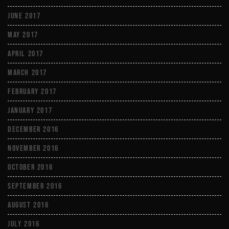
June 2017
May 2017
April 2017
March 2017
February 2017
January 2017
December 2016
November 2016
October 2016
September 2016
August 2016
July 2016