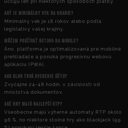
účtujú len pri niektorých spôsoboch platby.
Aký je minimálny vek na hranie?
Minimálny vek je 18 rokov alebo podľa
legislatívy vašej krajiny.
Môžem používať Bet365 na mobile?
Áno, platforma je optimalizovaná pre mobilné
prehliadače a ponúka progresívnu webovú
aplikáciu (PWA).
Ako dlho trvá overenie účtu?
Zvyčajne 24-48 hodín, v závislosti od
množstva dokumentov.
Aké hry majú najlepší RTP?
Všeobecne majú výherné automaty RTP okolo
96 %, no niektoré stolné hry ako blackjack (99
%) ponúkajú lepšie šance.