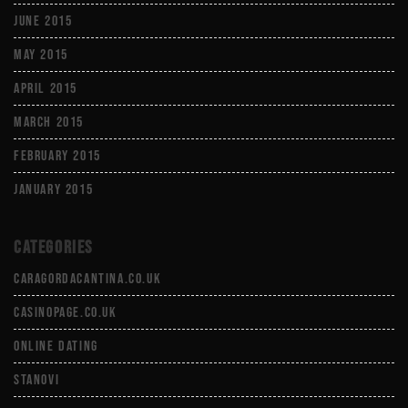
June 2015
May 2015
April 2015
March 2015
February 2015
January 2015
Categories
caragordacantina.co.uk
casinopage.co.uk
Online Dating
Stanovi