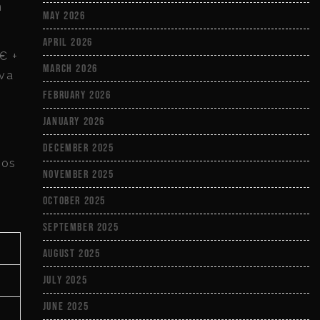
n
May 2026
April 2026
€ +
March 2026
eva
February 2026
January 2026
December 2025
Jos
November 2025
October 2025
September 2025
August 2025
July 2025
June 2025