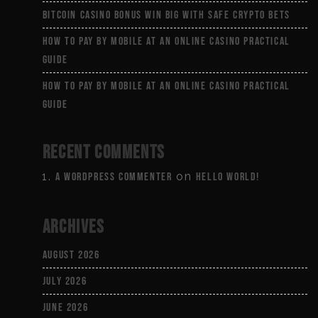
Bitcoin Casino Bonus Win Big with Safe Crypto Bets
How to Pay by Mobile at an Online Casino Practical
Guide
How to Pay by Mobile at an Online Casino Practical
Guide
Recent Comments
on
A WordPress Commenter
Hello world!
Archives
August 2026
July 2026
June 2026