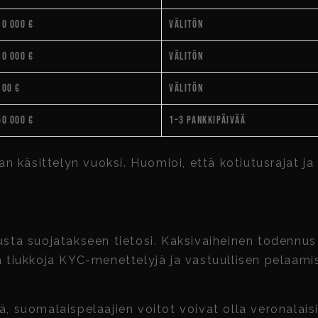
10 000 €
välitön
10 000 €
välitön
100 €
välitön
50 000 €
1–3 pankkipäivää
käsittelyn vuoksi. Huomioi, että kotiutusrajat ja 
usta suojatakseen tietosi. Kaksivaiheinen todennus
a tiukkoja KYC-menettelyjä ja vastuullisen pelaami
ä, suomalaispelaajien voitot voivat olla veronalaisi