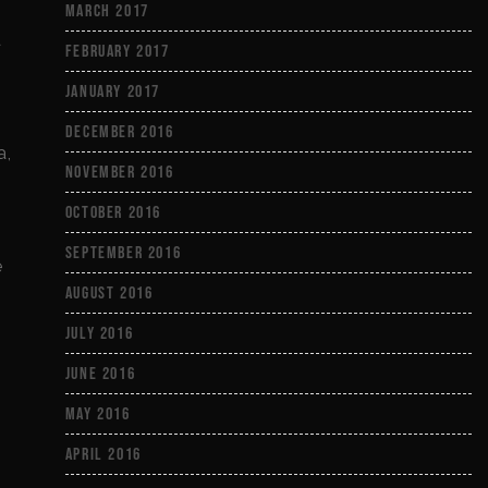
March 2017
a
February 2017
January 2017
December 2016
a,
November 2016
October 2016
September 2016
e
August 2016
July 2016
June 2016
May 2016
April 2016