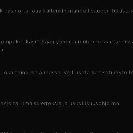
k casino tarjoaa kuitenkin mahdollisuuden tutustu
lompakot käsitellään yleensä muutamassa tunniss
ä.
joka toimii selaimessa. Voit lisätä sen kotinäytöll
anjoita, ilmaiskierroksia ja uskollisuusohjelma.