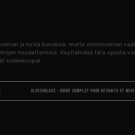
ikoiman ja hyviä bonuksia, mutta onnistuminen vaat
ntöjen noudattamista. Käyttämällä tätä opasta vo
ät sudenkuopat.
r
Slotspalace : guide complet pour retraits et mi