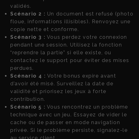
validés.
Scénario 2 :
Un document est refusé (photo
floue, informations illisibles). Renvoyez une
copie nette et conforme.
Scénario 3 :
Vous perdez votre connexion
pendant une session. Utilisez la fonction
“reprendre la partie” si elle existe, ou
contactez le support pour éviter des mises
perdues.
Scénario 4 :
Votre bonus expire avant
d’avoir été misé. Surveillez la date de
validité et priorisez les jeux à forte
contribution.
Scénario 5 :
Vous rencontrez un problème
technique avec un jeu. Essayez de vider le
cache ou de passer en mode navigation
privée. Si le problème persiste, signalez-le
au service client.