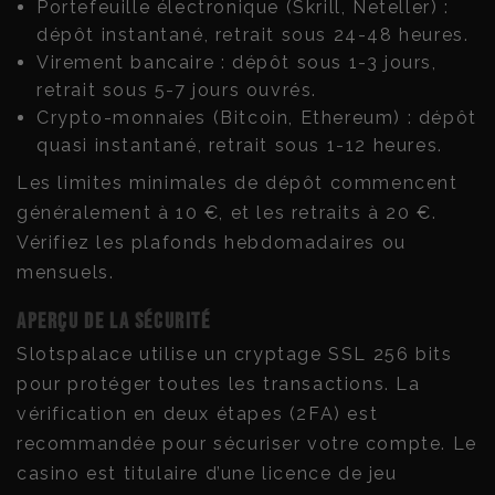
Portefeuille électronique (Skrill, Neteller) :
dépôt instantané, retrait sous 24-48 heures.
Virement bancaire : dépôt sous 1-3 jours,
retrait sous 5-7 jours ouvrés.
Crypto-monnaies (Bitcoin, Ethereum) : dépôt
quasi instantané, retrait sous 1-12 heures.
Les limites minimales de dépôt commencent
généralement à 10 €, et les retraits à 20 €.
Vérifiez les plafonds hebdomadaires ou
mensuels.
Aperçu de la sécurité
Slotspalace utilise un cryptage SSL 256 bits
pour protéger toutes les transactions. La
vérification en deux étapes (2FA) est
recommandée pour sécuriser votre compte. Le
casino est titulaire d’une licence de jeu