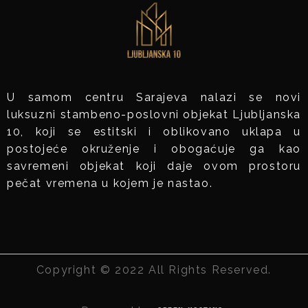
U samom centru Sarajeva nalazi se novi
luksuzni stambeno-poslovni objekat Ljubljanska
10, koji se estitski i oblikovano uklapa u
postojeće okruženje i obogaćuje ga kao
savremeni objekat koji daje ovom prostoru
pečat vremena u kojem je nastao.
Copyright © 2022 All Rights Reserved.