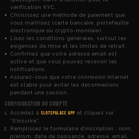
vérification KYC.
Choisissez une méthode de paiement que
vous maîtrisez (carte bancaire, portefeuille
électronique ou crypto-monnaie).
Lisez les conditions générales, surtout les
exigences de mise et les limites de retrait.
Confirmez que votre adresse email est
active et que vous pouvez recevoir les
notifications.
Assurez-vous que votre connexion internet
est stable pour éviter les déconnexions
pendant une session.
Configuration du compte
Accédez à
et cliquez sur
Slotspalace app
“S’inscrire”.
Remplissez le formulaire d’inscription : nom,
prénom, date de naissance, adresse, email.