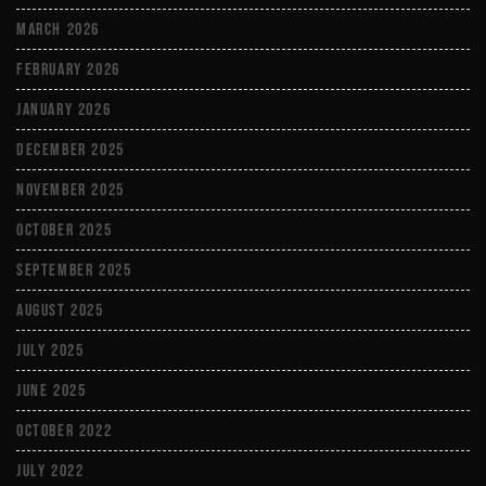
March 2026
February 2026
January 2026
December 2025
November 2025
October 2025
September 2025
August 2025
July 2025
June 2025
October 2022
July 2022