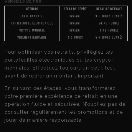
Conseils de pro
Méthode
Délai de dépôt
Délai de retrait
Carte bancaire
Instant
3-5 jours ouvrés
Portefeuille électronique
Instant
24-48 heures
Crypto-monnaie
Instant
1-12 heures
Virement bancaire
1-3 jours
5-7 jours ouvrés
Pour optimiser vos retraits, privilégiez les
portefeuilles électroniques ou les crypto-
monnaies. Effectuez toujours un petit test
avant de retirer un montant important.
En suivant ces étapes, vous transformerez
votre première expérience de retrait en une
opération fluide et sécurisée. N’oubliez pas de
consulter régulièrement les promotions et de
jouer de manière responsable.