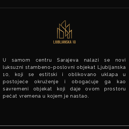
U samom centru Sarajeva nalazi se novi
luksuzni stambeno-poslovni objekat Ljubljanska
10, koji se estitski i oblikovano uklapa u
postojeće okruženje i obogaćuje ga kao
savremeni objekat koji daje ovom prostoru
pečat vremena u kojem je nastao.