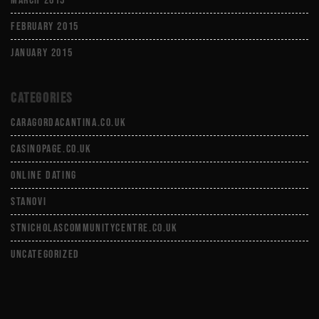
March 2015
February 2015
January 2015
Categories
caragordacantina.co.uk
casinopage.co.uk
Online Dating
Stanovi
stnicholascommunitycentre.co.uk
Uncategorized