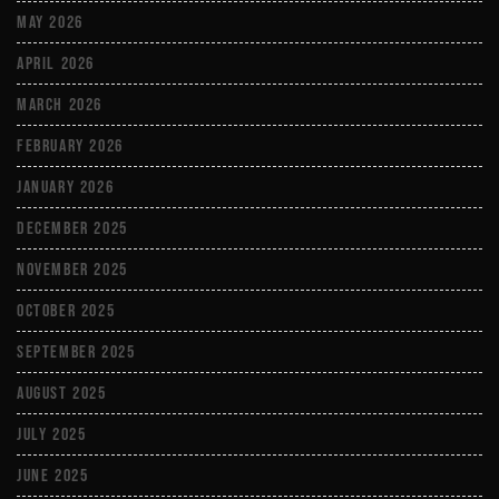
May 2026
April 2026
March 2026
February 2026
January 2026
December 2025
November 2025
October 2025
September 2025
August 2025
July 2025
June 2025