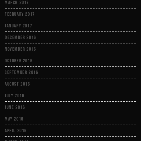
March 2017
February 2017
January 2017
December 2016
November 2016
October 2016
September 2016
August 2016
July 2016
June 2016
May 2016
April 2016