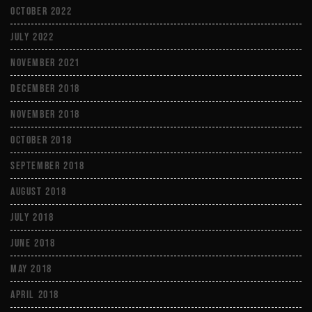
October 2022
July 2022
November 2021
December 2018
November 2018
October 2018
September 2018
August 2018
July 2018
June 2018
May 2018
April 2018