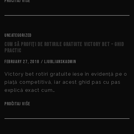
Pročitaj više
Uncategorized
Cum să profiți de rotirile gratuite Victory Bet – Ghid
practic
February 27, 2018
/
ljubljanskadmin
Victory bet rotiri gratuite iese în evidență pe o
piață competitivă, iar acest ghid pas cu pas
explică exact cum…
Pročitaj više