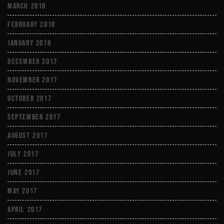
March 2018
February 2018
January 2018
December 2017
November 2017
October 2017
September 2017
August 2017
July 2017
June 2017
May 2017
April 2017